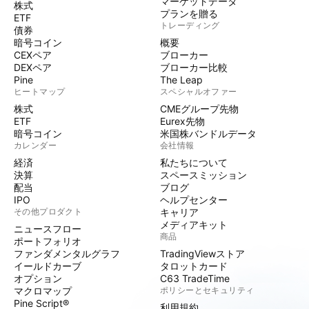
マーケットデータ
株式
プランを贈る
ETF
トレーディング
債券
暗号コイン
概要
CEXペア
ブローカー
DEXペア
ブローカー比較
Pine
The Leap
ヒートマップ
スペシャルオファー
株式
CMEグループ先物
ETF
Eurex先物
暗号コイン
米国株バンドルデータ
カレンダー
会社情報
経済
私たちについて
決算
スペースミッション
配当
ブログ
IPO
ヘルプセンター
その他プロダクト
キャリア
メディアキット
ニュースフロー
商品
ポートフォリオ
ファンダメンタルグラフ
TradingViewストア
イールドカーブ
タロットカード
オプション
C63 TradeTime
マクロマップ
ポリシーとセキュリティ
Pine Script®
利用規約