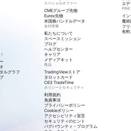
スペシャルオファー
エデ
PINE
CMEグループ先物
Eurex先物
イン
米国株バンドルデータ
魔術
会社情報
フリ
有料
私たちについて
スペースミッション
ブログ
ヘルプセンター
クト
キャリア
メディアキット
ー
商品
オ
タルグラフ
TradingViewストア
ブ
タロットカード
C63 TradeTime
ポリシーとセキュリティ
利用規約
免責事項
プライバシーポリシー
Cookieポリシー
アクセシビリティ宣言
セキュリティのヒント
バグバウンティ・プログラム