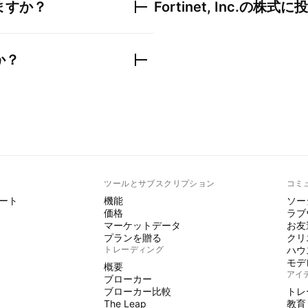
ますか？
Fortinet, Inc.
の株式に投
か？
ト
ツールとサブスクリプション
コミ
ート
機能
ソー
価格
ラブ
マーケットデータ
お友
プランを贈る
クリ
トレーディング
ハウ
モデ
概要
アイ
ブローカー
ブローカー比較
トレ
The Leap
教育