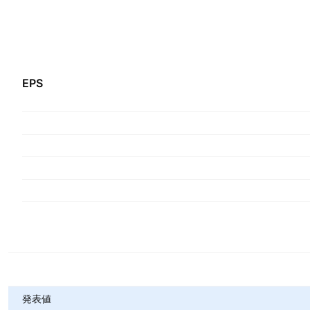
EPS
指標
発表値