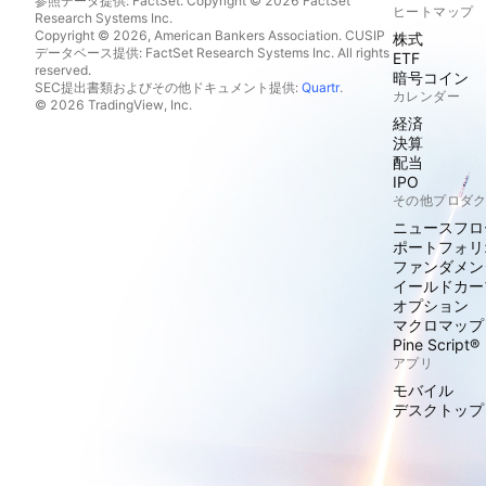
参照データ提供: FactSet. Copyright © 2026 FactSet
ヒートマップ
Research Systems Inc.
Copyright © 2026, American Bankers Association. CUSIP
株式
データベース提供: FactSet Research Systems Inc. All rights
ETF
reserved.
暗号コイン
SEC提出書類およびその他ドキュメント提供:
Quartr
.
カレンダー
© 2026 TradingView, Inc.
経済
決算
配当
IPO
その他プロダ
ニュースフロ
ポートフォリ
ファンダメン
イールドカー
オプション
マクロマップ
Pine Script®
アプリ
モバイル
デスクトップ