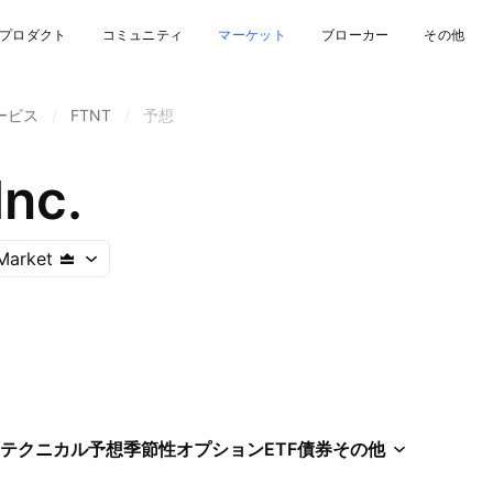
プロダクト
コミュニティ
マーケット
ブローカー
その他
サービス
/
FTNT
/
予想
Inc.
Market
テクニカル
予想
季節性
オプション
ETF
債券
その他