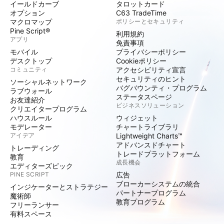
イールドカーブ
タロットカード
オプション
C63 TradeTime
マクロマップ
ポリシーとセキュリティ
Pine Script®
利用規約
アプリ
免責事項
モバイル
プライバシーポリシー
デスクトップ
Cookieポリシー
コミュニティ
アクセシビリティ宣言
セキュリティのヒント
ソーシャルネットワーク
バグバウンティ・プログラム
ラブウォール
ステータスページ
お友達紹介
ビジネスソリューション
クリエイタープログラム
ハウスルール
ウィジェット
モデレーター
チャートライブラリ
アイデア
Lightweight Charts™
アドバンスドチャート
トレーディング
トレードプラットフォーム
教育
成長機会
エディターズピック
PINE SCRIPT
広告
ブローカーシステムの統合
インジケーターとストラテジー
パートナープログラム
魔術師
教育プログラム
フリーランサー
有料スペース