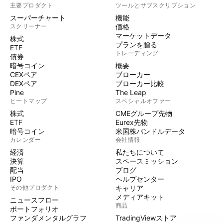
主要プロダクト
ツールとサブスクリプション
スーパーチャート
機能
スクリーナー
価格
マーケットデータ
株式
プランを贈る
ETF
トレーディング
債券
暗号コイン
概要
CEXペア
ブローカー
DEXペア
ブローカー比較
Pine
The Leap
ヒートマップ
スペシャルオファー
株式
CMEグループ先物
ETF
Eurex先物
暗号コイン
米国株バンドルデータ
カレンダー
会社情報
経済
私たちについて
決算
スペースミッション
配当
ブログ
IPO
ヘルプセンター
その他プロダクト
キャリア
メディアキット
ニュースフロー
商品
ポートフォリオ
ファンダメンタルグラフ
TradingViewストア