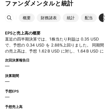
ファンダメンタルと統計
概要
財務諸表
統計
配当
決算
その他
EPSと売上高の概要
直近の四半期決算では、1株当たり利益は 0.35 USD
で、予想の 0.34 USD を 2.88%上回りました。 同期間
の売上高は、予想 ‪1.62 B‬ USD に対し、‪1.64 B‬ USD に
達しました。 次の四半期について、アナリストは1株当
次回決算報告日
たり利益が 0.09 USD、売上高が ‪1.36 B‬ USD と予想し
—
ています。
決算期間
—
予想EPS
—
予想売上高