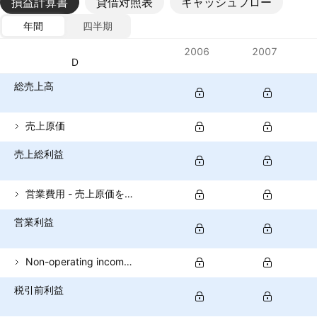
損益計算書
貸借対照表
キャッシュフロー
年間
四半期
指標
2006
2007
通貨: USD
総売上高
売上原価
売上総利益
営業費用 - 売上原価を除く
営業利益
Non-operating income (total)
税引前利益