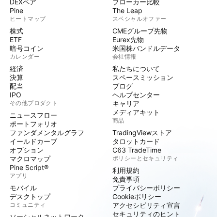
DEXペア
ブローカー比較
Pine
The Leap
ヒートマップ
スペシャルオファー
株式
CMEグループ先物
ETF
Eurex先物
暗号コイン
米国株バンドルデータ
カレンダー
会社情報
経済
私たちについて
決算
スペースミッション
配当
ブログ
IPO
ヘルプセンター
その他プロダクト
キャリア
メディアキット
ニュースフロー
商品
ポートフォリオ
ファンダメンタルグラフ
TradingViewストア
イールドカーブ
タロットカード
オプション
C63 TradeTime
マクロマップ
ポリシーとセキュリティ
Pine Script®
利用規約
アプリ
免責事項
モバイル
プライバシーポリシー
デスクトップ
Cookieポリシー
コミュニティ
アクセシビリティ宣言
セキュリティのヒント
ソーシャルネットワーク