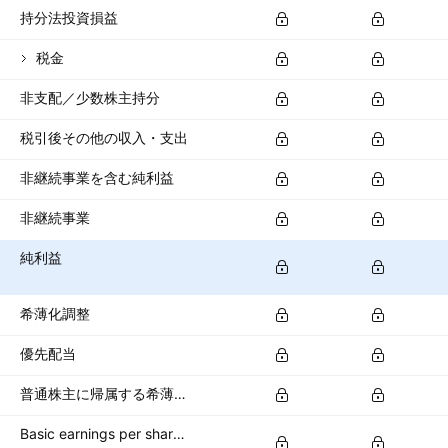
持分法投資損益
税金
非支配／少数株主持分
税引後その他の収入・支出
非継続事業を含む純利益
非継続事業
純利益
希薄化調整
優先配当
普通株主に帰属する希薄化純利益
Basic earnings per share (basic EPS)