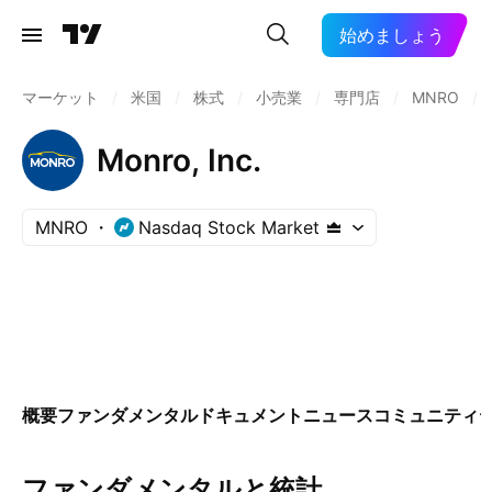
始めましょう
マーケット
/
米国
/
株式
/
小売業
/
専門店
/
MNRO
/
Monro, Inc.
MNRO
Nasdaq Stock Market
概要
ファンダメンタル
ドキュメント
ニュース
コミュニティ
ファンダメンタルと統計