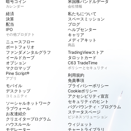
暗号コイン
米国株バンドルデータ
カレンダー
会社情報
経済
私たちについて
決算
スペースミッション
配当
ブログ
IPO
ヘルプセンター
その他プロダクト
キャリア
メディアキット
ニュースフロー
商品
ポートフォリオ
ファンダメンタルグラフ
TradingViewストア
イールドカーブ
タロットカード
オプション
C63 TradeTime
マクロマップ
ポリシーとセキュリティ
Pine Script®
利用規約
アプリ
免責事項
モバイル
プライバシーポリシー
デスクトップ
Cookieポリシー
コミュニティ
アクセシビリティ宣言
セキュリティのヒント
ソーシャルネットワーク
バグバウンティ・プログラム
ラブウォール
ステータスページ
お友達紹介
ビジネスソリューション
クリエイタープログラム
ハウスルール
ウィジェット
モデレーター
チャートライブラリ