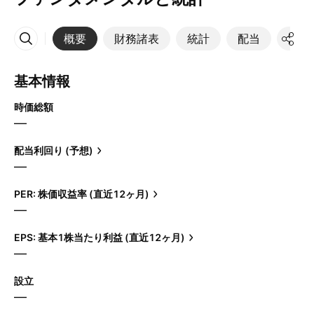
概要
財務諸表
統計
配当
決算
その他
基本情報
時価総額
—
配当利回り (予想)
—
PER: 株価収益率 (直近12ヶ月)
—
EPS: 基本1株当たり利益 (直近12ヶ月)
—
設立
—