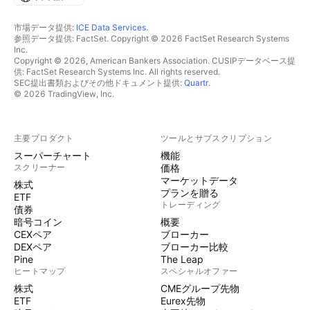
市場データ提供:
ICE Data Services
.
参照データ提供: FactSet. Copyright © 2026 FactSet Research Systems
Inc.
Copyright © 2026, American Bankers Association. CUSIPデータベース提
供: FactSet Research Systems Inc. All rights reserved.
SEC提出書類およびその他ドキュメント提供:
Quartr
.
© 2026 TradingView, Inc.
主要プロダクト
ツールとサブスクリプション
スーパーチャート
機能
スクリーナー
価格
マーケットデータ
株式
プランを贈る
ETF
トレーディング
債券
暗号コイン
概要
CEXペア
ブローカー
DEXペア
ブローカー比較
Pine
The Leap
ヒートマップ
スペシャルオファー
株式
CMEグループ先物
ETF
Eurex先物