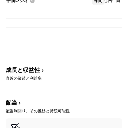
評価レシオ
年間
その他
四半期
成長と収益性
直近の業績と利益率
配当
配当利回り、その推移と持続可能性