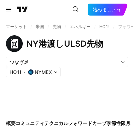
始めましょう
マーケット
/
米国
/
先物
/
エネルギー
/
HO1!
/
フォワ
NY港渡しULSD先物
つなぎ足
HO1!
NYMEX
概要
コミュニティ
テクニカル
フォワードカーブ
季節性
限月