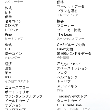
スクリーナー
価格
マーケットデータ
株式
プランを贈る
ETF
トレーディング
債券
暗号コイン
概要
CEXペア
ブローカー
DEXペア
ブローカー比較
Pine
The Leap
ヒートマップ
スペシャルオファー
株式
CMEグループ先物
ETF
Eurex先物
暗号コイン
米国株バンドルデータ
カレンダー
会社情報
経済
私たちについて
決算
スペースミッション
配当
ブログ
IPO
ヘルプセンター
その他プロダクト
キャリア
メディアキット
ニュースフロー
商品
ポートフォリオ
ファンダメンタルグラフ
TradingViewストア
イールドカーブ
タロットカード
オプション
C63 TradeTime
マクロマップ
ポリシーとセキュリティ