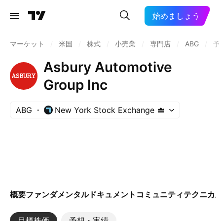
始めましょう
マーケット
/
米国
/
株式
/
小売業
/
専門店
/
ABG
/
予
Asbury Automotive
Group Inc
ABG
New York Stock Exchange
概要
ファンダメンタル
ドキュメント
コミュニティ
テクニカ
目標株価
予想・実績