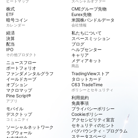
ヒートマップ
スペシャルオファー
株式
CMEグループ先物
ETF
Eurex先物
暗号コイン
米国株バンドルデータ
カレンダー
会社情報
経済
私たちについて
決算
スペースミッション
配当
ブログ
IPO
ヘルプセンター
その他プロダクト
キャリア
メディアキット
ニュースフロー
商品
ポートフォリオ
ファンダメンタルグラフ
TradingViewストア
イールドカーブ
タロットカード
オプション
C63 TradeTime
マクロマップ
ポリシーとセキュリティ
Pine Script®
利用規約
アプリ
免責事項
モバイル
プライバシーポリシー
デスクトップ
Cookieポリシー
コミュニティ
アクセシビリティ宣言
セキュリティのヒント
ソーシャルネットワーク
バグバウンティ・プログラム
ラブウォール
ステータスページ