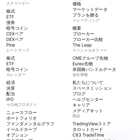
スクリーナー
価格
マーケットデータ
株式
プランを贈る
ETF
トレーディング
債券
暗号コイン
概要
CEXペア
ブローカー
DEXペア
ブローカー比較
Pine
The Leap
ヒートマップ
スペシャルオファー
株式
CMEグループ先物
ETF
Eurex先物
暗号コイン
米国株バンドルデータ
カレンダー
会社情報
経済
私たちについて
決算
スペースミッション
配当
ブログ
IPO
ヘルプセンター
その他プロダクト
キャリア
メディアキット
ニュースフロー
商品
ポートフォリオ
ファンダメンタルグラフ
TradingViewストア
イールドカーブ
タロットカード
オプション
C63 TradeTime