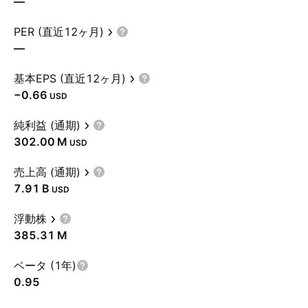
—
PER (直近12ヶ月)
—
基本EPS (直近12ヶ月)
−0.66
USD
純利益 (通期)
‪302.00 M‬
USD
売上高 (通期)
‪7.91 B‬
USD
浮動株
‪385.31 M‬
ベータ (1年)
0.95