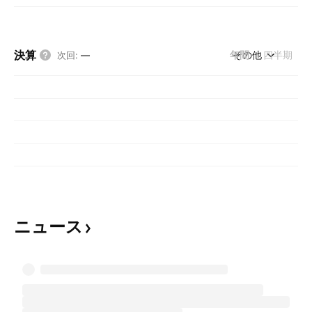
決算
年間
その他
四半期
次回
:
—
ニュース