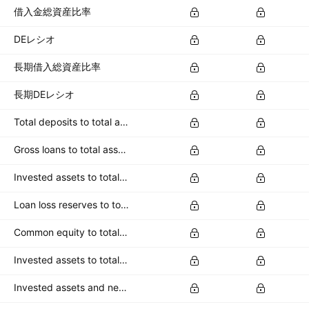
借入金総資産比率
DEレシオ
長期借入総資産比率
長期DEレシオ
Total deposits to total assets
Gross loans to total assets
Invested assets to total assets
Loan loss reserves to total assets
Common equity to total deposits
Invested assets to total deposits
Invested assets and net loans to total deposits