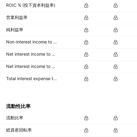
ROIC % (投下資本利益率)
営業利益率
純利益率
Non-interest income to total revenue %
Net interest income to average total deposits %
Net interest income to earning assets %
Total interest expense to interest bearing liabs %
流動性比率
流動比率
総資産回転率