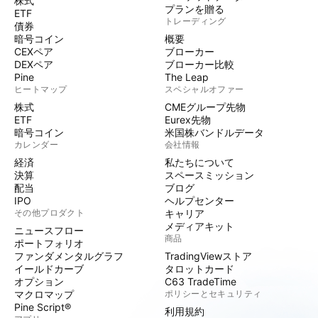
株式
プランを贈る
ETF
トレーディング
債券
暗号コイン
概要
CEXペア
ブローカー
DEXペア
ブローカー比較
Pine
The Leap
ヒートマップ
スペシャルオファー
株式
CMEグループ先物
ETF
Eurex先物
暗号コイン
米国株バンドルデータ
カレンダー
会社情報
経済
私たちについて
決算
スペースミッション
配当
ブログ
IPO
ヘルプセンター
その他プロダクト
キャリア
メディアキット
ニュースフロー
商品
ポートフォリオ
ファンダメンタルグラフ
TradingViewストア
イールドカーブ
タロットカード
オプション
C63 TradeTime
マクロマップ
ポリシーとセキュリティ
Pine Script®
利用規約