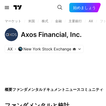
始めましょう
マーケット
/
米国
/
株式
/
金融
/
主要銀行
/
AX
/
フ
Axos Financial, Inc.
AX
New York Stock Exchange
概要
ファンダメンタル
ドキュメント
ニュース
コミュニティ
ファンダメンタルと統計