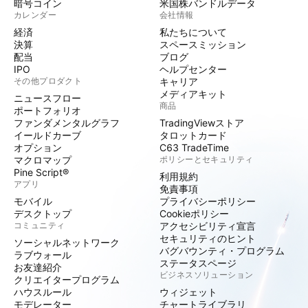
暗号コイン
米国株バンドルデータ
カレンダー
会社情報
経済
私たちについて
決算
スペースミッション
配当
ブログ
IPO
ヘルプセンター
その他プロダクト
キャリア
メディアキット
ニュースフロー
商品
ポートフォリオ
ファンダメンタルグラフ
TradingViewストア
イールドカーブ
タロットカード
オプション
C63 TradeTime
マクロマップ
ポリシーとセキュリティ
Pine Script®
利用規約
アプリ
免責事項
モバイル
プライバシーポリシー
デスクトップ
Cookieポリシー
コミュニティ
アクセシビリティ宣言
セキュリティのヒント
ソーシャルネットワーク
バグバウンティ・プログラム
ラブウォール
ステータスページ
お友達紹介
ビジネスソリューション
クリエイタープログラム
ハウスルール
ウィジェット
モデレーター
チャートライブラリ