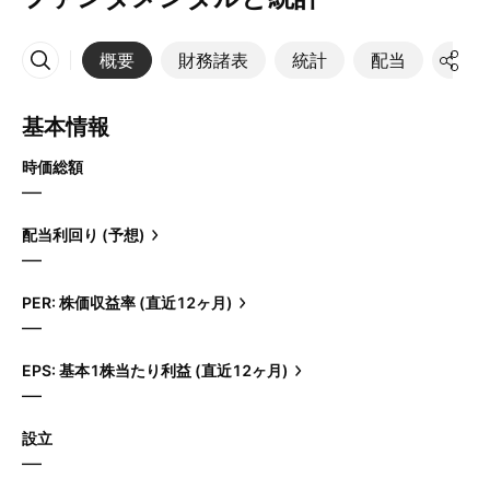
概要
財務諸表
統計
配当
決算
その他
基本情報
時価総額
—
配当利回り (予想)
—
PER: 株価収益率 (直近12ヶ月)
—
EPS: 基本1株当たり利益 (直近12ヶ月)
—
設立
—