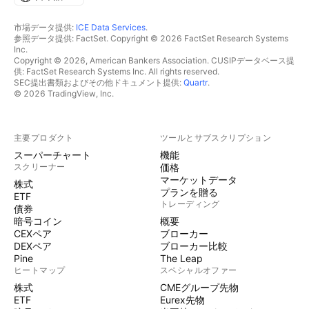
市場データ提供:
ICE Data Services
.
参照データ提供: FactSet. Copyright © 2026 FactSet Research Systems
Inc.
Copyright © 2026, American Bankers Association. CUSIPデータベース提
供: FactSet Research Systems Inc. All rights reserved.
SEC提出書類およびその他ドキュメント提供:
Quartr
.
© 2026 TradingView, Inc.
主要プロダクト
ツールとサブスクリプション
スーパーチャート
機能
スクリーナー
価格
マーケットデータ
株式
プランを贈る
ETF
トレーディング
債券
暗号コイン
概要
CEXペア
ブローカー
DEXペア
ブローカー比較
Pine
The Leap
ヒートマップ
スペシャルオファー
株式
CMEグループ先物
ETF
Eurex先物