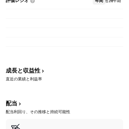
評価レシオ
年間
その他
四半期
成長と収益性
直近の業績と利益率
配当
配当利回り、その推移と持続可能性