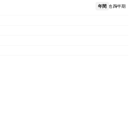
年間
その他
四半期