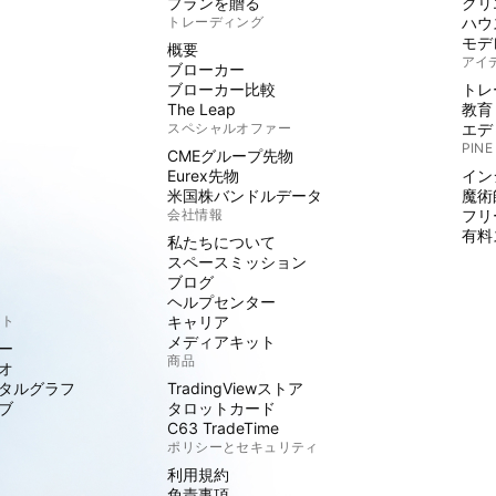
プランを贈る
クリ
トレーディング
ハウ
モデ
概要
アイ
ブローカー
ブローカー比較
トレ
The Leap
教育
スペシャルオファー
エデ
PINE
CMEグループ先物
Eurex先物
イン
米国株バンドルデータ
魔術
会社情報
フリ
有料
私たちについて
スペースミッション
ブログ
ヘルプセンター
クト
キャリア
メディアキット
ー
商品
オ
タルグラフ
TradingViewストア
ブ
タロットカード
C63 TradeTime
ポリシーとセキュリティ
利用規約
免責事項