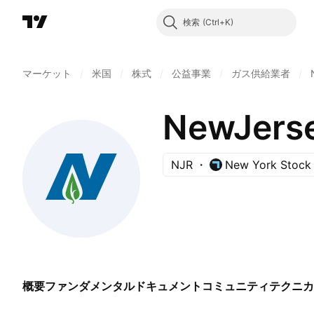
検索
マーケット
/
米国
/
株式
/
公益事業
/
ガス供給業者
/
NewJerse
NJR
New York Stock
概要
ファンダメンタル
ドキュメント
コミュニティ
テクニカ