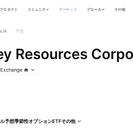
プロダクト
コミュニティ
マーケット
ブローカー
その他
NJR
/
予想
y Resources Corpo
 Exchange
ル
予想
季節性
オプション
ETF
その他