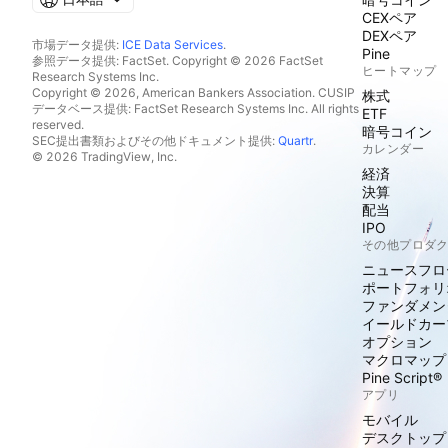
CEXペア
DEXペア
市場データ提供:
ICE Data Services
.
Pine
参照データ提供: FactSet. Copyright © 2026 FactSet
ヒートマップ
Research Systems Inc.
Copyright © 2026, American Bankers Association. CUSIP
株式
データベース提供: FactSet Research Systems Inc. All rights
ETF
reserved.
暗号コイン
SEC提出書類およびその他ドキュメント提供:
Quartr
.
カレンダー
© 2026 TradingView, Inc.
経済
決算
配当
IPO
その他プロダ
ニュースフロ
ポートフォリ
ファンダメン
イールドカー
オプション
マクロマップ
Pine Script®
アプリ
モバイル
デスクトップ