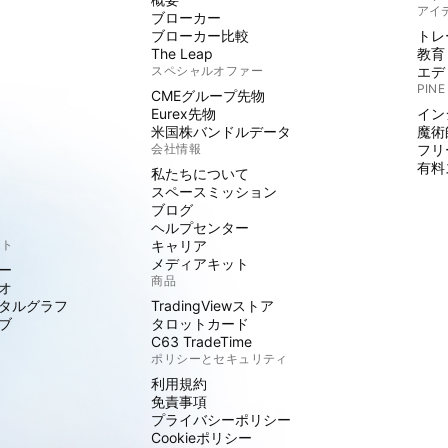
アイ
ブローカー
ブローカー比較
トレ
The Leap
教育
スペシャルオファー
エデ
PINE
CMEグループ先物
Eurex先物
イン
米国株バンドルデータ
魔術
会社情報
フリ
有料
私たちについて
スペースミッション
ブログ
ヘルプセンター
クト
キャリア
メディアキット
ー
商品
オ
タルグラフ
TradingViewストア
ブ
タロットカード
C63 TradeTime
ポリシーとセキュリティ
利用規約
免責事項
プライバシーポリシー
Cookieポリシー