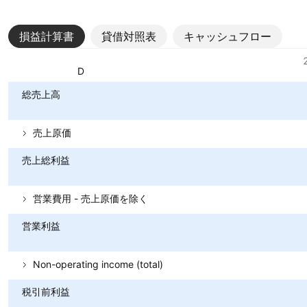
損益計算書
貸借対照表
キャッシュフロー
指標
通貨: USD
総売上高
売上原価
売上総利益
営業費用 - 売上原価を除く
営業利益
Non-operating income (total)
税引前利益