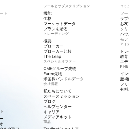
ト
ツールとサブスクリプション
コミ
ート
機能
ソー
価格
ラブ
マーケットデータ
お友
プランを贈る
クリ
トレーディング
ハウ
モデ
概要
アイ
ブローカー
ブローカー比較
トレ
The Leap
教育
スペシャルオファー
エデ
PINE
CMEグループ先物
Eurex先物
イン
米国株バンドルデータ
魔術
会社情報
フリ
有料
私たちについて
スペースミッション
ブログ
ヘルプセンター
クト
キャリア
メディアキット
ー
商品
オ
タルグラフ
TradingViewストア