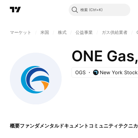
検索
マーケット
/
米国
/
株式
/
公益事業
/
ガス供給業者
/
ONE Gas,
OGS
New York Stock
概要
ファンダメンタル
ドキュメント
コミュニティ
テクニカ