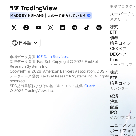
主要プロダク
スーパーチャ
MADE BY HUMANS | 人の手で作られています
スクリーナー
株式
ETF
債券
日本語
暗号コイン
CEXペア
DEXペア
市場データ提供:
ICE Data Services
.
Pine
参照データ提供: FactSet. Copyright © 2026 FactSet
ヒートマップ
Research Systems Inc.
Copyright © 2026, American Bankers Association. CUSIP
株式
データベース提供: FactSet Research Systems Inc. All rights
ETF
reserved.
暗号コイン
SEC提出書類およびその他ドキュメント提供:
Quartr
.
カレンダー
© 2026 TradingView, Inc.
経済
決算
配当
IPO
その他プロダ
ニュースフロ
ポートフォリ
ファンダメン