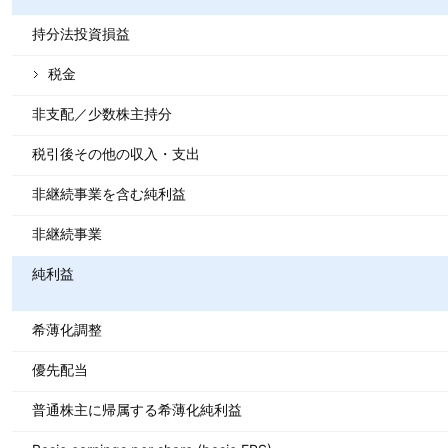
持分法投資損益
税金
非支配／少数株主持分
税引後その他の収入・支出
非継続事業を含む純利益
非継続事業
純利益
希薄化調整
優先配当
普通株主に帰属する希薄化純利益