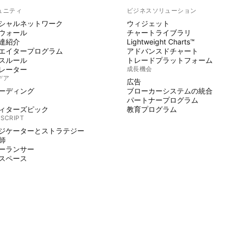
ュニティ
ビジネスソリューション
シャルネットワーク
ウィジェット
ウォール
チャートライブラリ
達紹介
Lightweight Charts™
エイタープログラム
アドバンスドチャート
スルール
トレードプラットフォーム
レーター
成長機会
デア
広告
ーディング
ブローカーシステムの統合
パートナープログラム
ィターズピック
教育プログラム
 SCRIPT
ジケーターとストラテジー
師
ーランサー
スペース