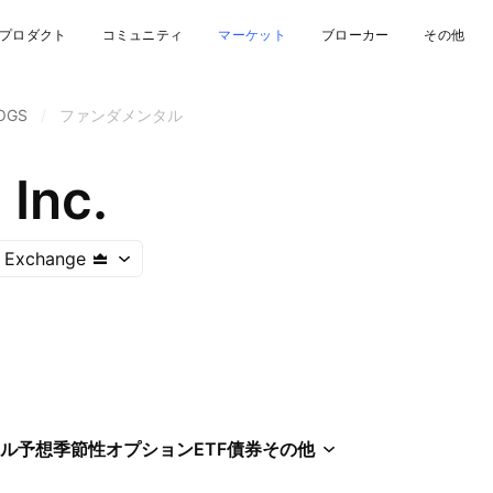
プロダクト
コミュニティ
マーケット
ブローカー
その他
OGS
/
ファンダメンタル
 Inc.
 Exchange
ル
予想
季節性
オプション
ETF
債券
その他