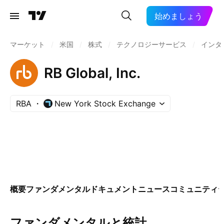
始めましょう
マーケット
/
米国
/
株式
/
テクノロジーサービス
/
インタ
RB Global, Inc.
RBA
New York Stock Exchange
概要
ファンダメンタル
ドキュメント
ニュース
コミュニティ
ファンダメンタルと統計