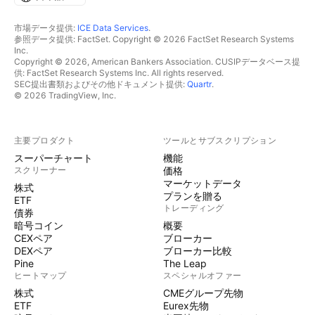
市場データ提供:
ICE Data Services
.
参照データ提供: FactSet. Copyright © 2026 FactSet Research Systems
Inc.
Copyright © 2026, American Bankers Association. CUSIPデータベース提
供: FactSet Research Systems Inc. All rights reserved.
SEC提出書類およびその他ドキュメント提供:
Quartr
.
© 2026 TradingView, Inc.
主要プロダクト
ツールとサブスクリプション
スーパーチャート
機能
スクリーナー
価格
マーケットデータ
株式
プランを贈る
ETF
トレーディング
債券
暗号コイン
概要
CEXペア
ブローカー
DEXペア
ブローカー比較
Pine
The Leap
ヒートマップ
スペシャルオファー
株式
CMEグループ先物
ETF
Eurex先物