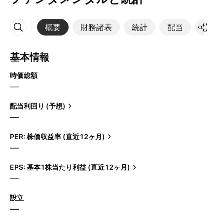
概要
財務諸表
統計
配当
決算
その他
基本情報
時価総額
—
配当利回り (予想)
—
PER: 株価収益率 (直近12ヶ月)
—
EPS: 基本1株当たり利益 (直近12ヶ月)
—
設立
—