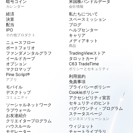
暗号コイン
米国株バンドルデータ
カレンダー
会社情報
経済
私たちについて
決算
スペースミッション
配当
ブログ
IPO
ヘルプセンター
その他プロダクト
キャリア
メディアキット
ニュースフロー
商品
ポートフォリオ
ファンダメンタルグラフ
TradingViewストア
イールドカーブ
タロットカード
オプション
C63 TradeTime
マクロマップ
ポリシーとセキュリティ
Pine Script®
利用規約
アプリ
免責事項
モバイル
プライバシーポリシー
デスクトップ
Cookieポリシー
コミュニティ
アクセシビリティ宣言
セキュリティのヒント
ソーシャルネットワーク
バグバウンティ・プログラム
ラブウォール
ステータスページ
お友達紹介
ビジネスソリューション
クリエイタープログラム
ハウスルール
ウィジェット
モデレーター
チャートライブラリ