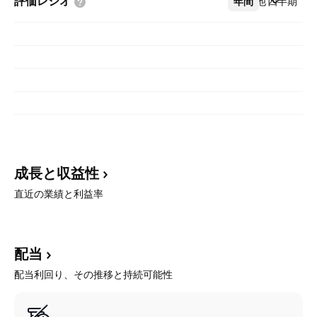
評価レシオ
年間
その他
四半期
成長と収益性
直近の業績と利益率
配当
配当利回り、その推移と持続可能性