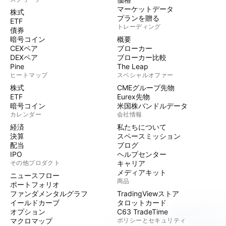
マーケットデータ
株式
プランを贈る
ETF
トレーディング
債券
暗号コイン
概要
CEXペア
ブローカー
DEXペア
ブローカー比較
Pine
The Leap
ヒートマップ
スペシャルオファー
株式
CMEグループ先物
ETF
Eurex先物
暗号コイン
米国株バンドルデータ
カレンダー
会社情報
経済
私たちについて
決算
スペースミッション
配当
ブログ
IPO
ヘルプセンター
その他プロダクト
キャリア
メディアキット
ニュースフロー
商品
ポートフォリオ
ファンダメンタルグラフ
TradingViewストア
イールドカーブ
タロットカード
オプション
C63 TradeTime
マクロマップ
ポリシーとセキュリティ