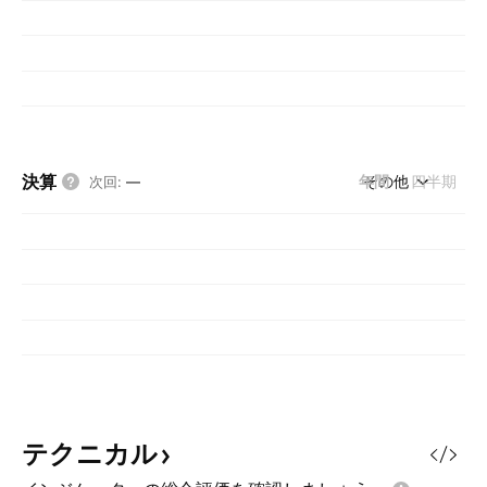
決算
年間
その他
四半期
次回
:
—
テクニカル