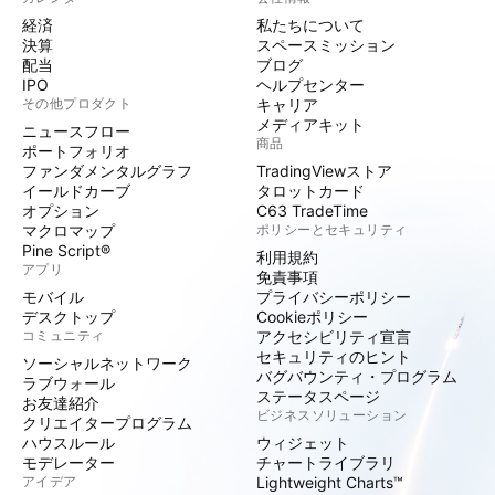
経済
私たちについて
決算
スペースミッション
配当
ブログ
IPO
ヘルプセンター
その他プロダクト
キャリア
メディアキット
ニュースフロー
商品
ポートフォリオ
ファンダメンタルグラフ
TradingViewストア
イールドカーブ
タロットカード
オプション
C63 TradeTime
マクロマップ
ポリシーとセキュリティ
Pine Script®
利用規約
アプリ
免責事項
モバイル
プライバシーポリシー
デスクトップ
Cookieポリシー
コミュニティ
アクセシビリティ宣言
セキュリティのヒント
ソーシャルネットワーク
バグバウンティ・プログラム
ラブウォール
ステータスページ
お友達紹介
ビジネスソリューション
クリエイタープログラム
ハウスルール
ウィジェット
モデレーター
チャートライブラリ
アイデア
Lightweight Charts™