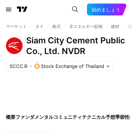
始めましょう
マーケット
/
タイ
/
株式
/
非エネルギー鉱物
/
建材
/
S
Siam City Cement Public
Co., Ltd. NVDR
SCCC.R
Stock Exchange of Thailand
概要
ファンダメンタル
コミュニティ
テクニカル
予想
季節性
E