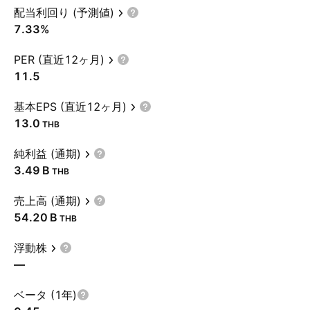
配当利回り (予測値)
7.33%
PER (直近12ヶ月)
11.5
基本EPS (直近12ヶ月)
13.0
THB
純利益 (通期)
‪3.49 B‬
THB
売上高 (通期)
‪54.20 B‬
THB
浮動株
—
ベータ (1年)