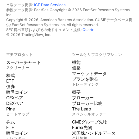
市場データ提供:
ICE Data Services
.
参照データ提供: FactSet. Copyright © 2026 FactSet Research Systems
Inc.
Copyright © 2026, American Bankers Association. CUSIPデータベース提
供: FactSet Research Systems Inc. All rights reserved.
SEC提出書類およびその他ドキュメント提供:
Quartr
.
© 2026 TradingView, Inc.
主要プロダクト
ツールとサブスクリプション
スーパーチャート
機能
スクリーナー
価格
マーケットデータ
株式
プランを贈る
ETF
トレーディング
債券
暗号コイン
概要
CEXペア
ブローカー
DEXペア
ブローカー比較
Pine
The Leap
ヒートマップ
スペシャルオファー
株式
CMEグループ先物
ETF
Eurex先物
暗号コイン
米国株バンドルデータ
カレンダー
会社情報