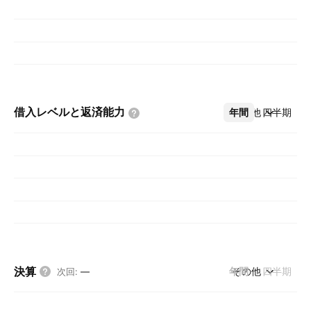
借入レベルと返済能力
年間
その他
四半期
決算
年間
その他
四半期
次回
:
—