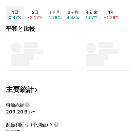
1日
5日
1ヶ月
6ヶ月
年初来
1年
5
0.47%
−2.17%
4.28%
4.48%
4.07%
−1.26%
6.
平和と比較
主要統計
時価総額
‪209.20 B‬
JPY
配当利回り (予測値)