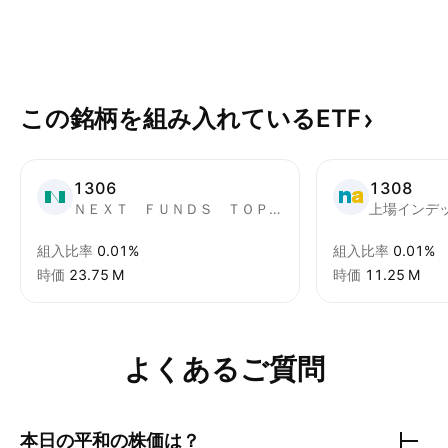
この銘柄を組み入れているETF
1306
1308
ＮＥＸＴ ＦＵＮＤＳ ＴＯＰＩＸ連動型上場投信
組入比率
0.01%
組入比率
0.01%
時価
‪23.75 M‬
時価
‪11.25 M‬
よくあるご質問
本日の
平和
の株価は？