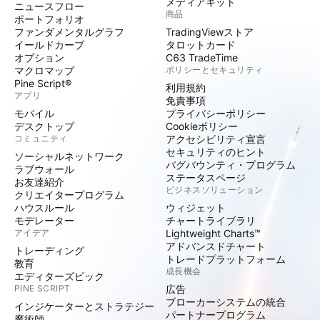
メディアキット
ニュースフロー
商品
ポートフォリオ
ファンダメンタルグラフ
TradingViewストア
イールドカーブ
タロットカード
オプション
C63 TradeTime
マクロマップ
ポリシーとセキュリティ
Pine Script®
利用規約
アプリ
免責事項
モバイル
プライバシーポリシー
デスクトップ
Cookieポリシー
コミュニティ
アクセシビリティ宣言
セキュリティのヒント
ソーシャルネットワーク
バグバウンティ・プログラム
ラブウォール
ステータスページ
お友達紹介
ビジネスソリューション
クリエイタープログラム
ハウスルール
ウィジェット
モデレーター
チャートライブラリ
アイデア
Lightweight Charts™
アドバンスドチャート
トレーディング
トレードプラットフォーム
教育
成長機会
エディターズピック
PINE SCRIPT
広告
ブローカーシステムの統合
インジケーターとストラテジー
パートナープログラム
魔術師