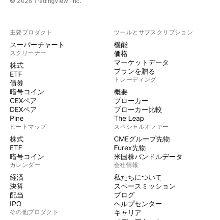
© 2026 TradingView, Inc.
主要プロダクト
ツールとサブスクリプション
スーパーチャート
機能
スクリーナー
価格
マーケットデータ
株式
プランを贈る
ETF
トレーディング
債券
暗号コイン
概要
CEXペア
ブローカー
DEXペア
ブローカー比較
Pine
The Leap
ヒートマップ
スペシャルオファー
株式
CMEグループ先物
ETF
Eurex先物
暗号コイン
米国株バンドルデータ
カレンダー
会社情報
経済
私たちについて
決算
スペースミッション
配当
ブログ
IPO
ヘルプセンター
その他プロダクト
キャリア