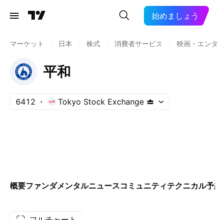
始めましょう
マーケット
/
日本
/
株式
/
消費者サービス
/
映画・エンタ
平和
6412
Tokyo Stock Exchange
概要
ファンダメンタル
ニュース
コミュニティ
テクニカル
予
フルチャート