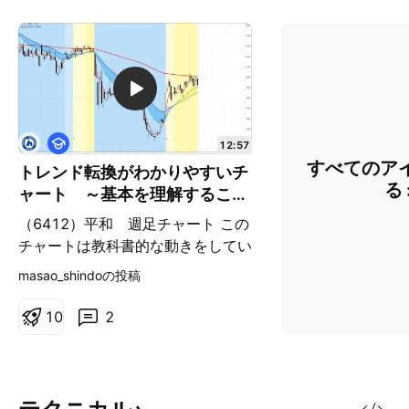
教
12:57
育
すべてのア
トレンド転換がわかりやすいチ
る
ャート ～基本を理解すること
が大事～
（6412）平和 週足チャート この
チャートは教科書的な動きをしてい
るので取り上げました。 トレンド
masao_shindoの投稿
転換の基本を理解することで、パタ
ーン分析の「三尊天井」の仕組みを
1
0
2
正しく理解することができます。
是非、動画を見て参考にしてくださ
い。