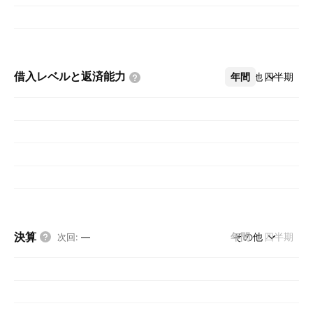
借入レベルと返済能力
年間
その他
四半期
決算
年間
その他
四半期
次回
:
—