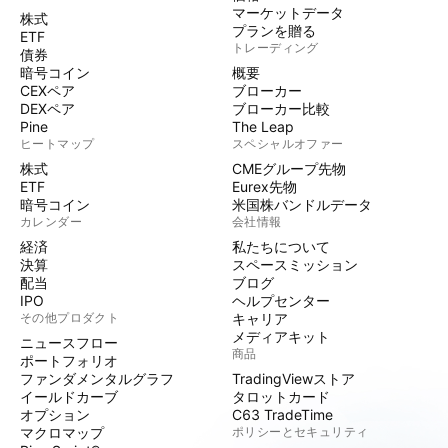
マーケットデータ
株式
プランを贈る
ETF
トレーディング
債券
暗号コイン
概要
CEXペア
ブローカー
DEXペア
ブローカー比較
Pine
The Leap
ヒートマップ
スペシャルオファー
株式
CMEグループ先物
ETF
Eurex先物
暗号コイン
米国株バンドルデータ
カレンダー
会社情報
経済
私たちについて
決算
スペースミッション
配当
ブログ
IPO
ヘルプセンター
その他プロダクト
キャリア
メディアキット
ニュースフロー
商品
ポートフォリオ
ファンダメンタルグラフ
TradingViewストア
イールドカーブ
タロットカード
オプション
C63 TradeTime
マクロマップ
ポリシーとセキュリティ