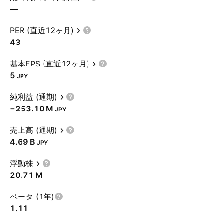
—
PER (直近12ヶ月)
43
基本EPS (直近12ヶ月)
5
JPY
純利益 (通期)
‪−253.10 M‬
JPY
売上高 (通期)
‪4.69 B‬
JPY
浮動株
‪20.71 M‬
ベータ (1年)
1.11