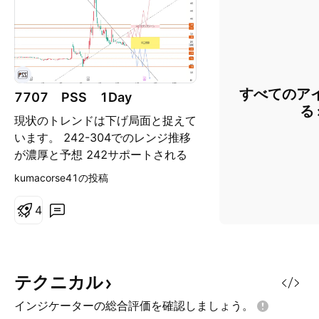
すべてのア
7707 PSS 1Day
る
現状のトレンドは下げ局面と捉えて
います。 242-304でのレンジ推移
が濃厚と予想 242サポートされる
かを含め、下げ止まりを待つことが
kumacorse41の投稿
必須 上値を追う展開となるには
351-369のレジスタンスとして機
4
能すると捉えているゾーンの上抜け
破線の8/5以降の上昇トレンドライ
ンの上にチャートが戻るまで買い目
とはならい予想です。
テクニカル
インジケーターの総合評価を確認しましょう。