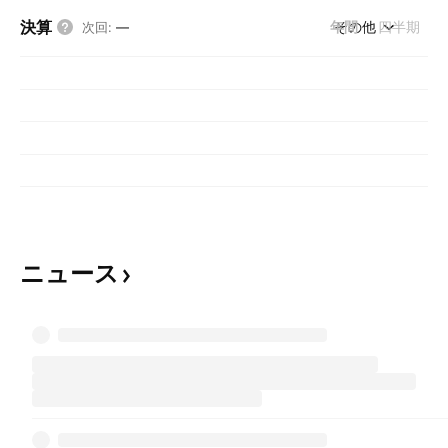
決算
年間
その他
四半期
次回
:
—
ニュース