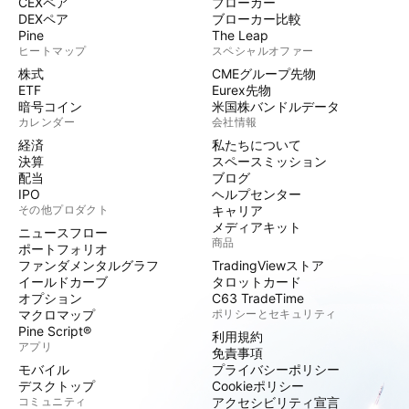
CEXペア
ブローカー
DEXペア
ブローカー比較
Pine
The Leap
ヒートマップ
スペシャルオファー
株式
CMEグループ先物
ETF
Eurex先物
暗号コイン
米国株バンドルデータ
カレンダー
会社情報
経済
私たちについて
決算
スペースミッション
配当
ブログ
IPO
ヘルプセンター
その他プロダクト
キャリア
メディアキット
ニュースフロー
商品
ポートフォリオ
ファンダメンタルグラフ
TradingViewストア
イールドカーブ
タロットカード
オプション
C63 TradeTime
マクロマップ
ポリシーとセキュリティ
Pine Script®
利用規約
アプリ
免責事項
モバイル
プライバシーポリシー
デスクトップ
Cookieポリシー
コミュニティ
アクセシビリティ宣言