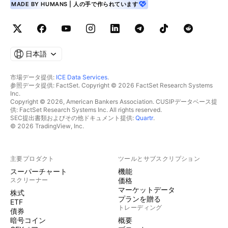
MADE BY HUMANS | 人の手で作られています
日本語
市場データ提供:
ICE Data Services
.
参照データ提供: FactSet. Copyright © 2026 FactSet Research Systems
Inc.
Copyright © 2026, American Bankers Association. CUSIPデータベース提
供: FactSet Research Systems Inc. All rights reserved.
SEC提出書類およびその他ドキュメント提供:
Quartr
.
© 2026 TradingView, Inc.
主要プロダクト
ツールとサブスクリプション
スーパーチャート
機能
スクリーナー
価格
マーケットデータ
株式
プランを贈る
ETF
トレーディング
債券
暗号コイン
概要