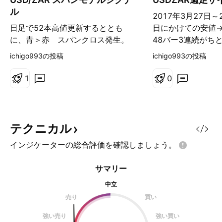
グ
ル
2017年3月27日～
日足で52本高値更新するととも
日にかけての安値
に、青＞赤 スパンクロス発生。
48バー3連続がち
猶予期間5本待つと4月28日かもし
備忘録的な投稿。 
ichigo993の投稿
ichigo993の投稿
くは4月29日、まぁその時期でロン
りやすいサイクル
グするかなぁ。 一目雲と200EMA
て割と取引量の少
1
0
をローソク足終値で超えたので、一
なぁ～と僕個人的
度調整の下げが入りそうなパターン
なんでもしサイク
なんだよなぁ。
としてもそれなり
能性が大いにあるな
テクニカル
ンを浅ーく設定し
インジケーターの総合評価を確認しましょう。
どしてロスカット
ろうな（汗。 なん
サマリー
インを深く。その
ったポジションで
中立
いいんかな～。 値
売り
買い
N ＜ 価格 ＜ E
強い売り
強い買い
でいっちゃう？ ラ