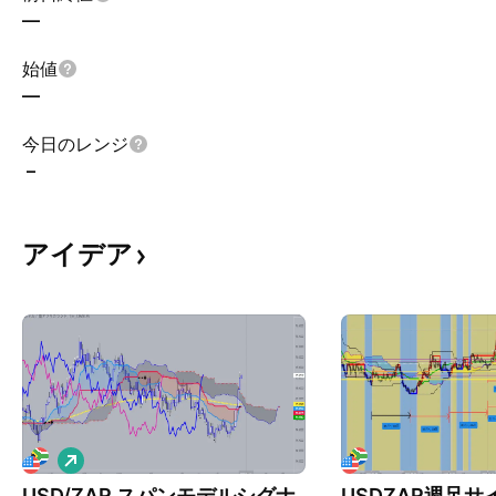
—
始値
—
今日のレンジ
–
アイデア
ロ
ン
USD/ZAR スパンモデルシグナ
USDZAR週足