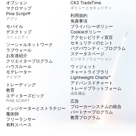
オプション
C63 TradeTime
マクロマップ
ポリシーとセキュリティ
Pine Script®
利用規約
アプリ
免責事項
モバイル
プライバシーポリシー
デスクトップ
Cookieポリシー
コミュニティ
アクセシビリティ宣言
セキュリティのヒント
ソーシャルネットワーク
バグバウンティ・プログラム
ラブウォール
ステータスページ
お友達紹介
ビジネスソリューション
クリエイタープログラム
ハウスルール
ウィジェット
モデレーター
チャートライブラリ
アイデア
Lightweight Charts™
アドバンスドチャート
トレーディング
トレードプラットフォーム
教育
成長機会
エディターズピック
PINE SCRIPT
広告
ブローカーシステムの統合
インジケーターとストラテジー
パートナープログラム
魔術師
教育プログラム
フリーランサー
有料スペース