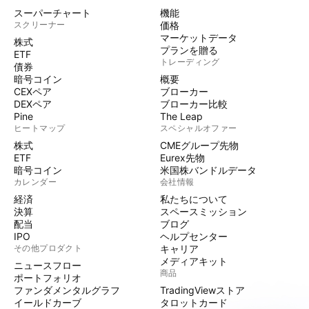
スーパーチャート
機能
スクリーナー
価格
マーケットデータ
株式
プランを贈る
ETF
トレーディング
債券
暗号コイン
概要
CEXペア
ブローカー
DEXペア
ブローカー比較
Pine
The Leap
ヒートマップ
スペシャルオファー
株式
CMEグループ先物
ETF
Eurex先物
暗号コイン
米国株バンドルデータ
カレンダー
会社情報
経済
私たちについて
決算
スペースミッション
配当
ブログ
IPO
ヘルプセンター
その他プロダクト
キャリア
メディアキット
ニュースフロー
商品
ポートフォリオ
ファンダメンタルグラフ
TradingViewストア
イールドカーブ
タロットカード