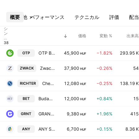
概要
その他
パフォーマンス
テクニカル
評価
配当
シ
ン
価格
変動 %
出来高
ボ
ル
OTP Bank Nyrt
45,900
−1.82%
293.95 K
OTP
HUF
Zwack Unicum Nyrt.
37,900
−0.26%
54
ZWACK
HUF
Chemical Works of Gedeon Richter Plc
12,080
−0.25%
138.19 K
RICHTER
HUF
Budapest Stock Exchange Plc
12,000
+0.84%
15
BET
HUF
GRANIT Bank Nyilvanosan Mukodo Reszvenytarsasag
9,380
+1.96%
415
GRNT
HUF
ANY Security Printing Co. Plc
6,700
+0.15%
8.36 K
ANY
HUF