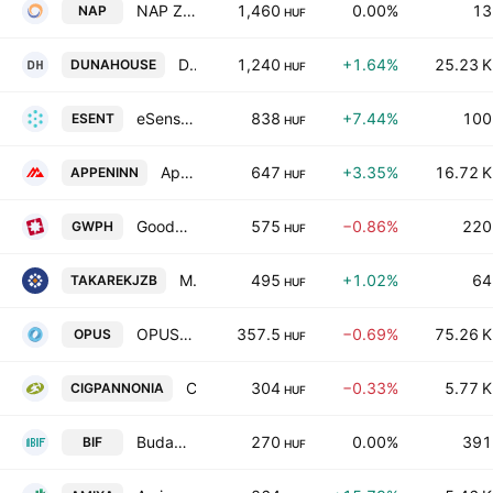
NAP Zrt.
1,460
0.00%
13
NAP
HUF
DH Group Nyilvanosan Mukodo Reszvenytarsasag
1,240
+1.64%
25.23 K
DUNAHOUSE
HUF
eSense Human Resources Szolgaltato Nyilvanosan Mukodo Reszvenytarsasag
838
+7.44%
100
ESENT
HUF
Appeninn Vagyonkezelo Holding Nyrt
647
+3.35%
16.72 K
APPENINN
HUF
Goodwill Pharma Nyrt.
575
−0.86%
220
GWPH
HUF
MBH Mortgage Bank Co. Plc.
495
+1.02%
64
TAKAREKJZB
HUF
OPUS GLOBAL Nyrt.
357.5
−0.69%
75.26 K
OPUS
HUF
CIG Pannonia Life Insurance Plc
304
−0.33%
5.77 K
CIGPANNONIA
HUF
Budapesti Ingatlan Hasznositasi es Fejlesztesi Nyrt
270
0.00%
391
BIF
HUF