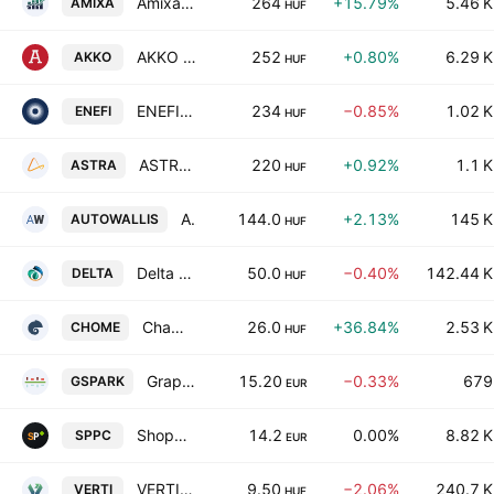
Amixa Holding Plc
264
+15.79%
5.46 K
AMIXA
HUF
AKKO Invest Nyrt.
252
+0.80%
6.29 K
AKKO
HUF
ENEFI Asset Management Plc
234
−0.85%
1.02 K
ENEFI
HUF
ASTRASUN Solar Plc.
220
+0.92%
1.1 K
ASTRA
HUF
AutoWallis Plc Class C
144.0
+2.13%
145 K
AUTOWALLIS
HUF
Delta Technologies Pllc
50.0
−0.40%
142.44 K
DELTA
HUF
Chameleon Smart Home Zrt.
26.0
+36.84%
2.53 K
CHOME
HUF
Graphisoft Park SE
15.20
−0.33%
679
GSPARK
EUR
Shopper Park Plus Nyrt.
14.2
0.00%
8.82 K
SPPC
EUR
VERTIKAL Group Nyilvanosan Mukodo Reszvenytarsasag
9.50
−2.06%
240.7 K
VERTI
HUF