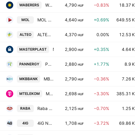
WABERER'S INTERNATIONAL NYRT.
4,790
−0.83%
18.37 K
WABERERS
HUF
MOL Hungarian Oil & Gas Plc Class A
4,640
+0.69%
649.55 K
MOL
HUF
ALTEO Energy Services Plc Class A
4,370
0.00%
12.53 K
ALTEO
HUF
Masterplast Nyrt
2,900
+0.35%
4.64 K
MASTERPLAST
HUF
PannErgy Nyrt
2,880
+1.77%
8.9 K
PANNERGY
HUF
MBH Bank Plc. Class A
2,790
−0.36%
7.26 K
MKBBANK
HUF
Magyar Telekom Telecommunications PLC
2,698
−3.30%
385.31 K
MTELEKOM
HUF
Raba Automotive Group Nyrt.
2,125
−0.70%
1.25 K
RABA
HUF
4iG Nyrt.
1,708
−3.72%
69.86 K
4IG
HUF