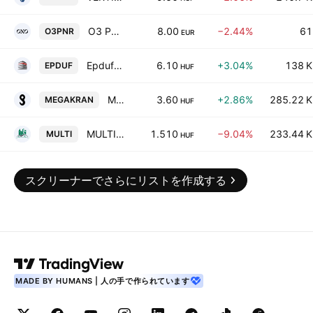
O3 Partners NV
8.00
−2.44%
61
O3PNR
EUR
Epduferr Nyrt.
6.10
+3.04%
138 K
EPDUF
HUF
MEGAKRAN Plc.
3.60
+2.86%
285.22 K
MEGAKRAN
HUF
MULTIHOME Ingatlanforgalmazo Nyilvanosan Mukodo Reszvenytarsasag
1.510
−9.04%
233.44 K
MULTI
HUF
スクリーナーでさらにリストを作成する
MADE BY HUMANS | 人の手で作られています