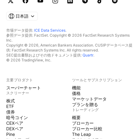
日本語
市場データ提供:
ICE Data Services
.
参照データ提供: FactSet. Copyright © 2026 FactSet Research Systems
Inc.
Copyright © 2026, American Bankers Association. CUSIPデータベース提
供: FactSet Research Systems Inc. All rights reserved.
SEC提出書類およびその他ドキュメント提供:
Quartr
.
© 2026 TradingView, Inc.
主要プロダクト
ツールとサブスクリプション
スーパーチャート
機能
スクリーナー
価格
マーケットデータ
株式
プランを贈る
ETF
トレーディング
債券
暗号コイン
概要
CEXペア
ブローカー
DEXペア
ブローカー比較
Pine
The Leap