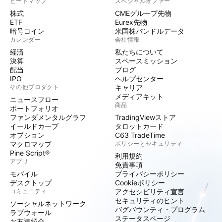
ヒートマップ
スペシャルオファー
株式
CMEグループ先物
ETF
Eurex先物
暗号コイン
米国株バンドルデータ
カレンダー
会社情報
経済
私たちについて
決算
スペースミッション
配当
ブログ
IPO
ヘルプセンター
その他プロダクト
キャリア
メディアキット
ニュースフロー
商品
ポートフォリオ
ファンダメンタルグラフ
TradingViewストア
イールドカーブ
タロットカード
オプション
C63 TradeTime
マクロマップ
ポリシーとセキュリティ
Pine Script®
利用規約
アプリ
免責事項
モバイル
プライバシーポリシー
デスクトップ
Cookieポリシー
コミュニティ
アクセシビリティ宣言
セキュリティのヒント
ソーシャルネットワーク
バグバウンティ・プログラム
ラブウォール
ステータスページ
お友達紹介