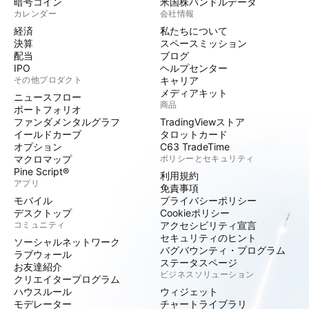
暗号コイン
米国株バンドルデータ
カレンダー
会社情報
経済
私たちについて
決算
スペースミッション
配当
ブログ
IPO
ヘルプセンター
その他プロダクト
キャリア
メディアキット
ニュースフロー
商品
ポートフォリオ
ファンダメンタルグラフ
TradingViewストア
イールドカーブ
タロットカード
オプション
C63 TradeTime
マクロマップ
ポリシーとセキュリティ
Pine Script®
利用規約
アプリ
免責事項
モバイル
プライバシーポリシー
デスクトップ
Cookieポリシー
コミュニティ
アクセシビリティ宣言
セキュリティのヒント
ソーシャルネットワーク
バグバウンティ・プログラム
ラブウォール
ステータスページ
お友達紹介
ビジネスソリューション
クリエイタープログラム
ハウスルール
ウィジェット
モデレーター
チャートライブラリ