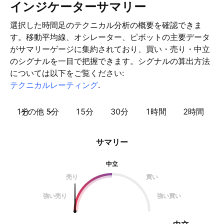
インジケーターサマリー
選択した時間足のテクニカル分析の概要を確認できま
す。移動平均線、オシレーター、ピボットの主要データ
がサマリーゲージに集約されており、買い・売り・中立
のシグナルを一目で把握できます。シグナルの算出方法
については以下をご覧ください:
テクニカルレーティング
.
1分
その他
5分
15分
30分
1時間
2時間
サマリー
中立
売り
買い
強い売り
強い買い