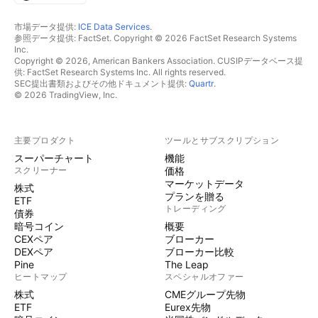
市場データ提供:
ICE Data Services
.
参照データ提供: FactSet. Copyright © 2026 FactSet Research Systems
Inc.
Copyright © 2026, American Bankers Association. CUSIPデータベース提
供: FactSet Research Systems Inc. All rights reserved.
SEC提出書類およびその他ドキュメント提供:
Quartr
.
© 2026 TradingView, Inc.
主要プロダクト
ツールとサブスクリプション
スーパーチャート
機能
スクリーナー
価格
マーケットデータ
株式
プランを贈る
ETF
トレーディング
債券
暗号コイン
概要
CEXペア
ブローカー
DEXペア
ブローカー比較
Pine
The Leap
ヒートマップ
スペシャルオファー
株式
CMEグループ先物
ETF
Eurex先物