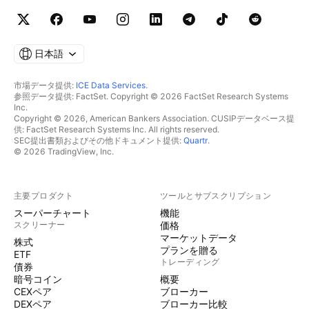
日本語
市場データ提供:
ICE Data Services
.
参照データ提供: FactSet. Copyright © 2026 FactSet Research Systems
Inc.
Copyright © 2026, American Bankers Association. CUSIPデータベース提
供: FactSet Research Systems Inc. All rights reserved.
SEC提出書類およびその他ドキュメント提供:
Quartr
.
© 2026 TradingView, Inc.
主要プロダクト
ツールとサブスクリプション
スーパーチャート
機能
スクリーナー
価格
マーケットデータ
株式
プランを贈る
ETF
トレーディング
債券
暗号コイン
概要
CEXペア
ブローカー
DEXペア
ブローカー比較