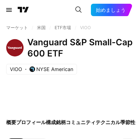
始めましょう
マーケット
/
米国
/
ETF市場
/
VIOO
Vanguard S&P Small-Cap
600 ETF
VIOO
NYSE American
概要
プロフィール
構成銘柄
コミュニティ
テクニカル
季節性