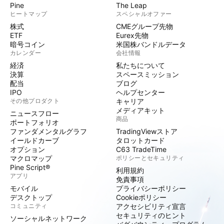
Pine
The Leap
ヒートマップ
スペシャルオファー
株式
CMEグループ先物
ETF
Eurex先物
暗号コイン
米国株バンドルデータ
カレンダー
会社情報
経済
私たちについて
決算
スペースミッション
配当
ブログ
IPO
ヘルプセンター
その他プロダクト
キャリア
メディアキット
ニュースフロー
商品
ポートフォリオ
ファンダメンタルグラフ
TradingViewストア
イールドカーブ
タロットカード
オプション
C63 TradeTime
マクロマップ
ポリシーとセキュリティ
Pine Script®
利用規約
アプリ
免責事項
モバイル
プライバシーポリシー
デスクトップ
Cookieポリシー
コミュニティ
アクセシビリティ宣言
セキュリティのヒント
ソーシャルネットワーク