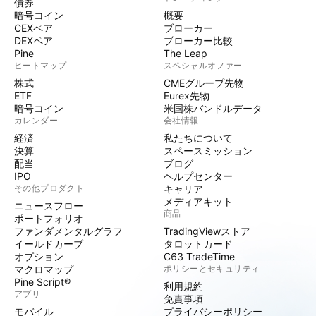
債券
暗号コイン
概要
CEXペア
ブローカー
DEXペア
ブローカー比較
Pine
The Leap
ヒートマップ
スペシャルオファー
株式
CMEグループ先物
ETF
Eurex先物
暗号コイン
米国株バンドルデータ
カレンダー
会社情報
経済
私たちについて
決算
スペースミッション
配当
ブログ
IPO
ヘルプセンター
その他プロダクト
キャリア
メディアキット
ニュースフロー
商品
ポートフォリオ
ファンダメンタルグラフ
TradingViewストア
イールドカーブ
タロットカード
オプション
C63 TradeTime
マクロマップ
ポリシーとセキュリティ
Pine Script®
利用規約
アプリ
免責事項
モバイル
プライバシーポリシー