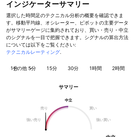
インジケーターサマリー
選択した時間足のテクニカル分析の概要を確認できま
す。移動平均線、オシレーター、ピボットの主要データ
がサマリーゲージに集約されており、買い・売り・中立
のシグナルを一目で把握できます。シグナルの算出方法
については以下をご覧ください:
テクニカルレーティング
.
1分
その他
5分
15分
30分
1時間
2時間
サマリー
中立
売り
買い
強い売り
強い買い