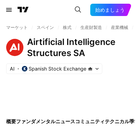
始めましょう
マーケット
/
スペイン
/
株式
/
生産財製造
/
産業機械
/
Airtificial Intelligence
Structures SA
AI
Spanish Stock Exchange
概要
ファンダメンタル
ニュース
コミュニティ
テクニカル
季