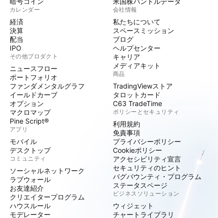
暗号コイン
米国株バンドルデータ
カレンダー
会社情報
経済
私たちについて
決算
スペースミッション
配当
ブログ
IPO
ヘルプセンター
その他プロダクト
キャリア
メディアキット
ニュースフロー
商品
ポートフォリオ
ファンダメンタルグラフ
TradingViewストア
イールドカーブ
タロットカード
オプション
C63 TradeTime
マクロマップ
ポリシーとセキュリティ
Pine Script®
利用規約
アプリ
免責事項
モバイル
プライバシーポリシー
デスクトップ
Cookieポリシー
コミュニティ
アクセシビリティ宣言
セキュリティのヒント
ソーシャルネットワーク
バグバウンティ・プログラム
ラブウォール
ステータスページ
お友達紹介
ビジネスソリューション
クリエイタープログラム
ハウスルール
ウィジェット
モデレーター
チャートライブラリ