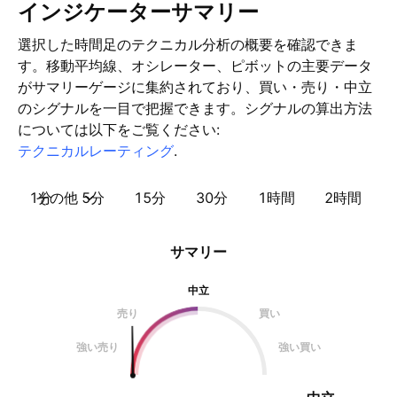
インジケーターサマリー
選択した時間足のテクニカル分析の概要を確認できま
す。移動平均線、オシレーター、ピボットの主要データ
がサマリーゲージに集約されており、買い・売り・中立
のシグナルを一目で把握できます。シグナルの算出方法
については以下をご覧ください:
テクニカルレーティング
.
1分
その他
5分
15分
30分
1時間
2時間
サマリー
中立
売り
買い
強い売り
強い買い