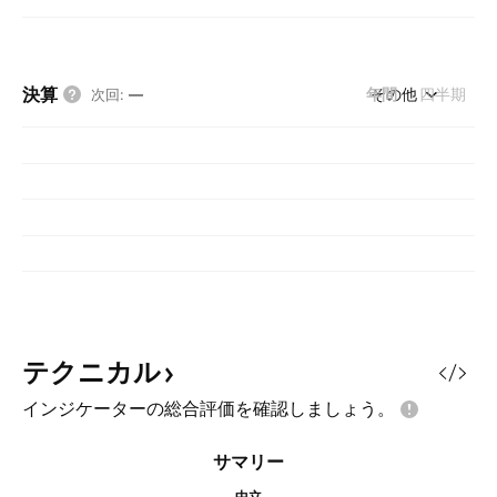
決算
年間
その他
四半期
次回
:
—
テクニカル
インジケーターの総合評価を確認しましょう。
サマリー
中立