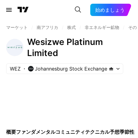
始めましょう
マーケット
/
南アフリカ
/
株式
/
非エネルギー鉱物
/
その
Wesizwe Platinum
Limited
WEZ
Johannesburg Stock Exchange
概要
ファンダメンタル
コミュニティ
テクニカル
予想
季節性