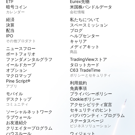
ETF
Eurex先物
暗号コイン
米国株バンドルデータ
カレンダー
会社情報
経済
私たちについて
決算
スペースミッション
配当
ブログ
IPO
ヘルプセンター
その他プロダクト
キャリア
メディアキット
ニュースフロー
商品
ポートフォリオ
ファンダメンタルグラフ
TradingViewストア
イールドカーブ
タロットカード
オプション
C63 TradeTime
マクロマップ
ポリシーとセキュリティ
Pine Script®
利用規約
アプリ
免責事項
モバイル
プライバシーポリシー
デスクトップ
Cookieポリシー
コミュニティ
アクセシビリティ宣言
セキュリティのヒント
ソーシャルネットワーク
バグバウンティ・プログラム
ラブウォール
ステータスページ
お友達紹介
ビジネスソリューション
クリエイタープログラム
ハウスルール
ウィジェット