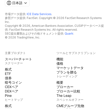
日本語
市場データ提供:
ICE Data Services
.
参照データ提供: FactSet. Copyright © 2026 FactSet Research Systems
Inc.
Copyright © 2026, American Bankers Association. CUSIPデータベース提
供: FactSet Research Systems Inc. All rights reserved.
SEC提出書類およびその他ドキュメント提供:
Quartr
.
© 2026 TradingView, Inc.
主要プロダクト
ツールとサブスクリプション
スーパーチャート
機能
スクリーナー
価格
マーケットデータ
株式
プランを贈る
ETF
トレーディング
債券
暗号コイン
概要
CEXペア
ブローカー
DEXペア
ブローカー比較
Pine
The Leap
ヒートマップ
スペシャルオファー
株式
CMEグループ先物