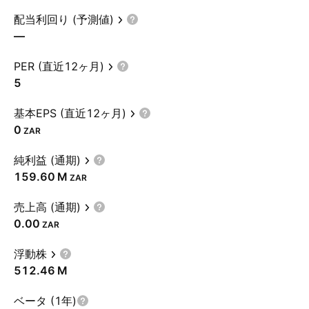
配当利回り (予測値)
—
PER (直近12ヶ月)
5
基本EPS (直近12ヶ月)
0
ZAR
純利益 (通期)
‪159.60 M‬
ZAR
売上高 (通期)
0.00
ZAR
浮動株
‪512.46 M‬
ベータ (1年)