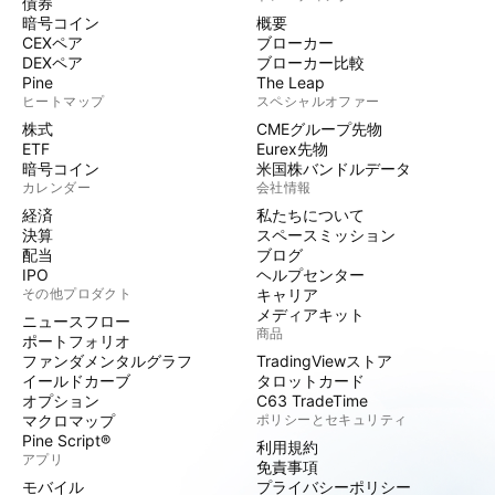
債券
暗号コイン
概要
CEXペア
ブローカー
DEXペア
ブローカー比較
Pine
The Leap
ヒートマップ
スペシャルオファー
株式
CMEグループ先物
ETF
Eurex先物
暗号コイン
米国株バンドルデータ
カレンダー
会社情報
経済
私たちについて
決算
スペースミッション
配当
ブログ
IPO
ヘルプセンター
その他プロダクト
キャリア
メディアキット
ニュースフロー
商品
ポートフォリオ
ファンダメンタルグラフ
TradingViewストア
イールドカーブ
タロットカード
オプション
C63 TradeTime
マクロマップ
ポリシーとセキュリティ
Pine Script®
利用規約
アプリ
免責事項
モバイル
プライバシーポリシー