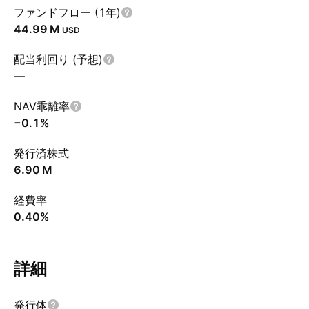
ファンドフロー (1年)
‪44.99 M‬
USD
配当利回り (予想)
—
NAV乖離率
−0.1%
発行済株式
‪6.90 M‬
経費率
0.40%
詳細
発行体