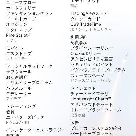
メディアキット
ニュースフロー
商品
ポートフォリオ
ファンダメンタルグラフ
TradingViewストア
イールドカーブ
タロットカード
オプション
C63 TradeTime
マクロマップ
ポリシーとセキュリティ
Pine Script®
利用規約
アプリ
免責事項
モバイル
プライバシーポリシー
デスクトップ
Cookieポリシー
コミュニティ
アクセシビリティ宣言
セキュリティのヒント
ソーシャルネットワーク
バグバウンティ・プログラム
ラブウォール
ステータスページ
お友達紹介
ビジネスソリューション
クリエイタープログラム
ハウスルール
ウィジェット
モデレーター
チャートライブラリ
アイデア
Lightweight Charts™
アドバンスドチャート
トレーディング
トレードプラットフォーム
教育
成長機会
エディターズピック
PINE SCRIPT
広告
ブローカーシステムの統合
インジケーターとストラテジー
パートナープログラム
魔術師