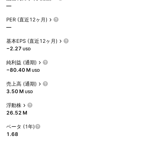
—
PER (直近12ヶ月)
—
基本EPS (直近12ヶ月)
−2.27
USD
純利益 (通期)
‪−80.40 M‬
USD
売上高 (通期)
‪3.50 M‬
USD
浮動株
‪26.52 M‬
ベータ (1年)
1.68