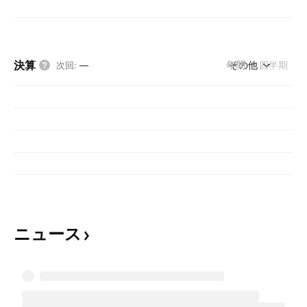
決算
年間
その他
四半期
次回
:
—
ニュース