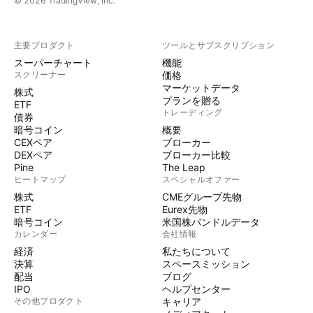
© 2026 TradingView, Inc.
主要プロダクト
ツールとサブスクリプション
スーパーチャート
機能
スクリーナー
価格
マーケットデータ
株式
プランを贈る
ETF
トレーディング
債券
暗号コイン
概要
CEXペア
ブローカー
DEXペア
ブローカー比較
Pine
The Leap
ヒートマップ
スペシャルオファー
株式
CMEグループ先物
ETF
Eurex先物
暗号コイン
米国株バンドルデータ
カレンダー
会社情報
経済
私たちについて
決算
スペースミッション
配当
ブログ
IPO
ヘルプセンター
その他プロダクト
キャリア