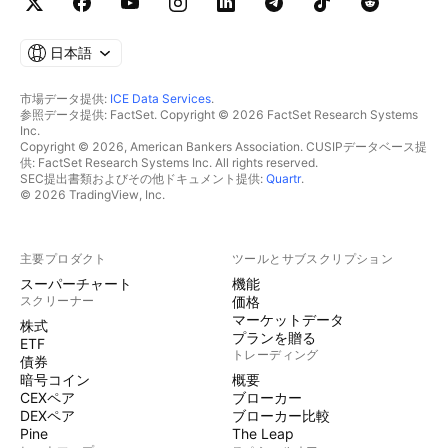
日本語
市場データ提供:
ICE Data Services
.
参照データ提供: FactSet. Copyright © 2026 FactSet Research Systems
Inc.
Copyright © 2026, American Bankers Association. CUSIPデータベース提
供: FactSet Research Systems Inc. All rights reserved.
SEC提出書類およびその他ドキュメント提供:
Quartr
.
© 2026 TradingView, Inc.
主要プロダクト
ツールとサブスクリプション
スーパーチャート
機能
スクリーナー
価格
マーケットデータ
株式
プランを贈る
ETF
トレーディング
債券
暗号コイン
概要
CEXペア
ブローカー
DEXペア
ブローカー比較
Pine
The Leap