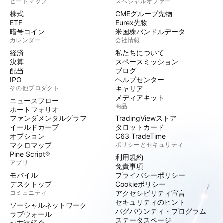
ヒートマップ
スペシャルオファー
株式
CMEグループ先物
ETF
Eurex先物
暗号コイン
米国株バンドルデータ
カレンダー
会社情報
経済
私たちについて
決算
スペースミッション
配当
ブログ
IPO
ヘルプセンター
その他プロダクト
キャリア
メディアキット
ニュースフロー
商品
ポートフォリオ
ファンダメンタルグラフ
TradingViewストア
イールドカーブ
タロットカード
オプション
C63 TradeTime
マクロマップ
ポリシーとセキュリティ
Pine Script®
利用規約
アプリ
免責事項
モバイル
プライバシーポリシー
デスクトップ
Cookieポリシー
コミュニティ
アクセシビリティ宣言
セキュリティのヒント
ソーシャルネットワーク
バグバウンティ・プログラム
ラブウォール
ステータスページ
お友達紹介