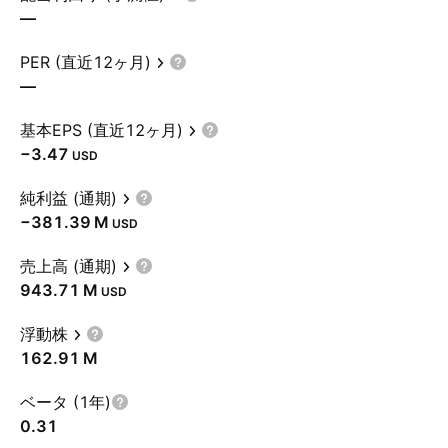
—
PER (直近12ヶ月)
—
基本EPS (直近12ヶ月)
−3.47
USD
純利益 (通期)
‪−381.39 M‬
USD
売上高 (通期)
‪943.71 M‬
USD
浮動株
‪162.91 M‬
ベータ (1年)
0.31