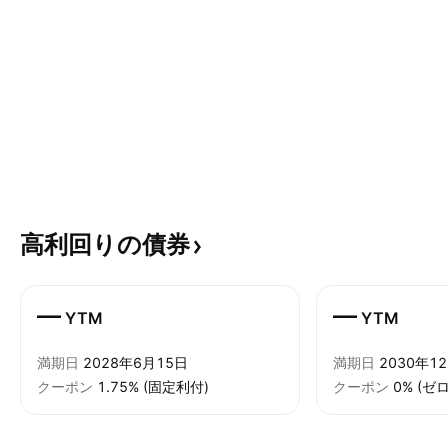
高利回りの債券
—
—
YTM
YTM
満期日
2028年6月15日
満期日
2030年1
クーポン
1.75% (固定利付)
クーポン
0% (ゼ