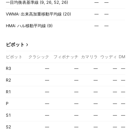
一目均衡表基準線 (9, 26, 52, 26)
—
—
VWMA: 出来高加重移動平均線 (20)
—
—
HMA: ハル移動平均線 (9)
—
—
ピボット
ピボット
クラシック
フィボナッチ
カマリラ
ウッディ
DM
R3
—
—
—
—
—
R2
—
—
—
—
—
R1
—
—
—
—
—
P
—
—
—
—
—
S1
—
—
—
—
—
S2
—
—
—
—
—