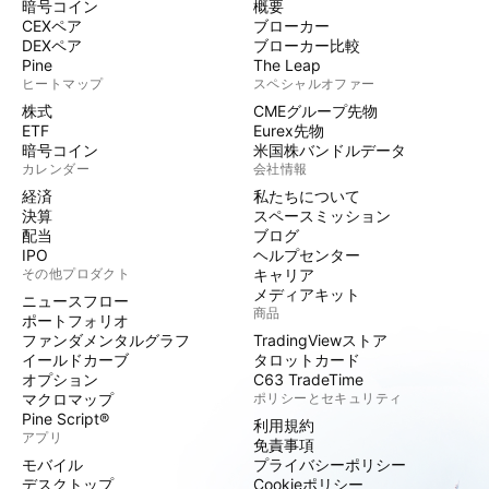
暗号コイン
概要
CEXペア
ブローカー
DEXペア
ブローカー比較
Pine
The Leap
ヒートマップ
スペシャルオファー
株式
CMEグループ先物
ETF
Eurex先物
暗号コイン
米国株バンドルデータ
カレンダー
会社情報
経済
私たちについて
決算
スペースミッション
配当
ブログ
IPO
ヘルプセンター
その他プロダクト
キャリア
メディアキット
ニュースフロー
商品
ポートフォリオ
ファンダメンタルグラフ
TradingViewストア
イールドカーブ
タロットカード
オプション
C63 TradeTime
マクロマップ
ポリシーとセキュリティ
Pine Script®
利用規約
アプリ
免責事項
モバイル
プライバシーポリシー
デスクトップ
Cookieポリシー