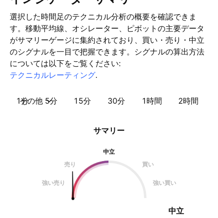
選択した時間足のテクニカル分析の概要を確認できま
す。移動平均線、オシレーター、ピボットの主要データ
がサマリーゲージに集約されており、買い・売り・中立
のシグナルを一目で把握できます。シグナルの算出方法
については以下をご覧ください:
テクニカルレーティング
.
1分
その他
5分
15分
30分
1時間
2時間
サマリー
中立
売り
買い
強い売り
強い買い
中立