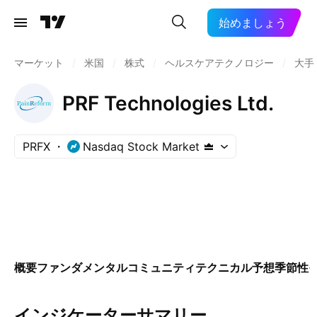
始めましょう
マーケット
/
米国
/
株式
/
ヘルスケアテクノロジー
/
大手
PRF Technologies Ltd.
PRFX
Nasdaq Stock Market
概要
ファンダメンタル
コミュニティ
テクニカル
予想
季節性
インジケーターサマリー