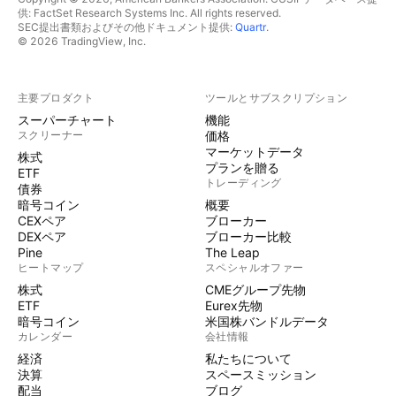
供: FactSet Research Systems Inc. All rights reserved.
SEC提出書類およびその他ドキュメント提供:
Quartr
.
© 2026 TradingView, Inc.
主要プロダクト
ツールとサブスクリプション
スーパーチャート
機能
スクリーナー
価格
マーケットデータ
株式
プランを贈る
ETF
トレーディング
債券
暗号コイン
概要
CEXペア
ブローカー
DEXペア
ブローカー比較
Pine
The Leap
ヒートマップ
スペシャルオファー
株式
CMEグループ先物
ETF
Eurex先物
暗号コイン
米国株バンドルデータ
カレンダー
会社情報
経済
私たちについて
決算
スペースミッション
配当
ブログ