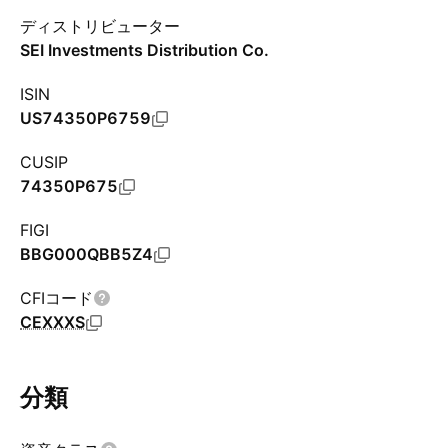
ディストリビューター
SEI Investments Distribution Co.
ISIN
US74350P6759
CUSIP
74350P675
FIGI
BBG000QBB5Z4
CFIコード
CEXXXS
分類