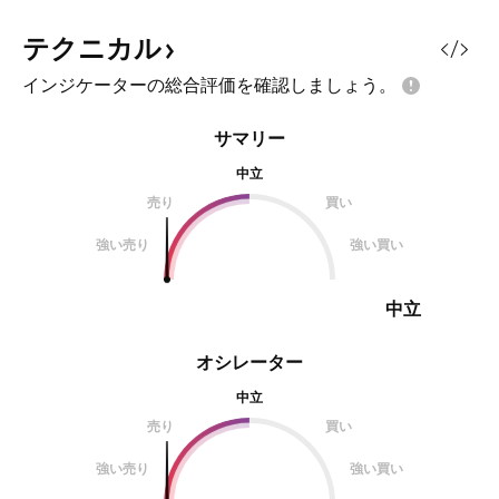
中（61%ウェイト）と完璧なグロ
ーバルサプライチェーンへの依存
テクニカル
は、アジア太平洋地域の不安定化に
インジケーターの総合評価を確認しましょう。
対して独自の脆弱性を持つ。SQQQ
の3倍逆構造は、従来のマージン口
サマリー
座なしでNDXの下落から利益を得
ることを可能にし、日次複利メカニ
中立
ズムは地政学的危機が通常引き起こ
売り
買い
す高ボラティリティの方向性下落を
強い売り
強い買い
捉えるのに最適化されている。 核
心的な脆弱性は東アジア
中立
オシレーター
中立
売り
買い
強い売り
強い買い