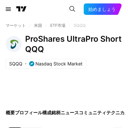
始めましょう
マーケット
/
米国
/
ETF市場
/
SQQQ
ProShares UltraPro Short
QQQ
SQQQ
Nasdaq Stock Market
概要
プロフィール
構成銘柄
ニュース
コミュニティ
テクニカ