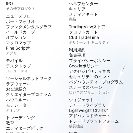
IPO
ヘルプセンター
その他プロダクト
キャリア
メディアキット
ニュースフロー
商品
ポートフォリオ
ファンダメンタルグラフ
TradingViewストア
イールドカーブ
タロットカード
オプション
C63 TradeTime
マクロマップ
ポリシーとセキュリティ
Pine Script®
利用規約
アプリ
免責事項
モバイル
プライバシーポリシー
デスクトップ
Cookieポリシー
コミュニティ
アクセシビリティ宣言
セキュリティのヒント
ソーシャルネットワーク
バグバウンティ・プログラム
ラブウォール
ステータスページ
お友達紹介
ビジネスソリューション
クリエイタープログラム
ハウスルール
ウィジェット
モデレーター
チャートライブラリ
アイデア
Lightweight Charts™
アドバンスドチャート
トレーディング
トレードプラットフォーム
教育
成長機会
エディターズピック