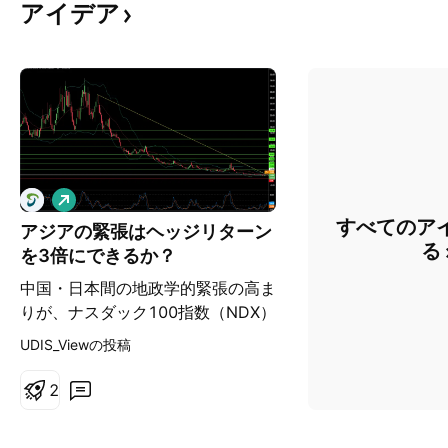
アイデア
ロ
ン
すべてのア
アジアの緊張はヘッジリターン
グ
る
を3倍にできるか？
中国・日本間の地政学的緊張の高ま
りが、ナスダック100指数（NDX）
を3倍レバレッジ逆連動するETFで
UDIS_Viewの投稿
あるProShares UltraPro Short
QQQ（SQQQ）への魅力的な投資
2
ケースをどう生み出すか。ナスダッ
ク100の技術セクターへの極端な集