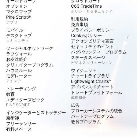
イールドカーブ
タロットカード
オプション
C63 TradeTime
マクロマップ
ポリシーとセキュリティ
Pine Script®
利用規約
アプリ
免責事項
モバイル
プライバシーポリシー
デスクトップ
Cookieポリシー
コミュニティ
アクセシビリティ宣言
セキュリティのヒント
ソーシャルネットワーク
バグバウンティ・プログラム
ラブウォール
ステータスページ
お友達紹介
ビジネスソリューション
クリエイタープログラム
ハウスルール
ウィジェット
モデレーター
チャートライブラリ
アイデア
Lightweight Charts™
アドバンスドチャート
トレーディング
トレードプラットフォーム
教育
成長機会
エディターズピック
PINE SCRIPT
広告
ブローカーシステムの統合
インジケーターとストラテジー
パートナープログラム
魔術師
教育プログラム
フリーランサー
有料スペース