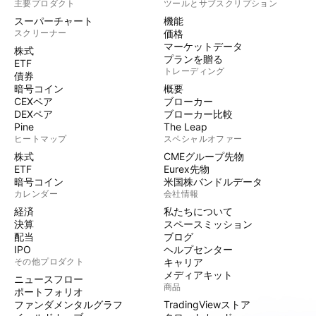
主要プロダクト
ツールとサブスクリプション
スーパーチャート
機能
スクリーナー
価格
マーケットデータ
株式
プランを贈る
ETF
トレーディング
債券
暗号コイン
概要
CEXペア
ブローカー
DEXペア
ブローカー比較
Pine
The Leap
ヒートマップ
スペシャルオファー
株式
CMEグループ先物
ETF
Eurex先物
暗号コイン
米国株バンドルデータ
カレンダー
会社情報
経済
私たちについて
決算
スペースミッション
配当
ブログ
IPO
ヘルプセンター
その他プロダクト
キャリア
メディアキット
ニュースフロー
商品
ポートフォリオ
ファンダメンタルグラフ
TradingViewストア