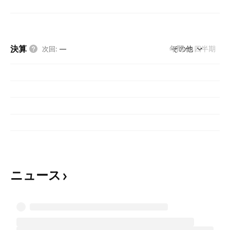
決算
年間
その他
四半期
次回
:
—
ニュース