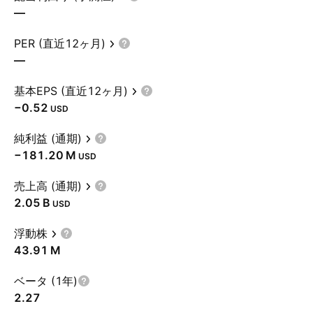
—
PER (直近12ヶ月)
—
基本EPS (直近12ヶ月)
−0.52
USD
純利益 (通期)
‪−181.20 M‬
USD
売上高 (通期)
‪2.05 B‬
USD
浮動株
‪43.91 M‬
ベータ (1年)
2.27