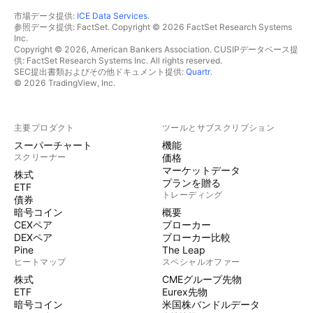
市場データ提供:
ICE Data Services
.
参照データ提供: FactSet. Copyright © 2026 FactSet Research Systems
Inc.
Copyright © 2026, American Bankers Association. CUSIPデータベース提
供: FactSet Research Systems Inc. All rights reserved.
SEC提出書類およびその他ドキュメント提供:
Quartr
.
© 2026 TradingView, Inc.
主要プロダクト
ツールとサブスクリプション
スーパーチャート
機能
スクリーナー
価格
マーケットデータ
株式
プランを贈る
ETF
トレーディング
債券
暗号コイン
概要
CEXペア
ブローカー
DEXペア
ブローカー比較
Pine
The Leap
ヒートマップ
スペシャルオファー
株式
CMEグループ先物
ETF
Eurex先物
暗号コイン
米国株バンドルデータ