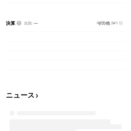
決算
年間
その他
四半期
次回
:
—
ニュース