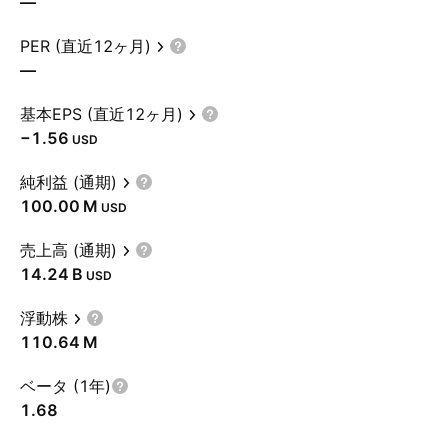
—
PER (直近12ヶ月)
—
基本EPS (直近12ヶ月)
−1.56
USD
純利益 (通期)
‪100.00 M‬
USD
売上高 (通期)
‪14.24 B‬
USD
浮動株
‪110.64 M‬
ベータ (1年)
1.68