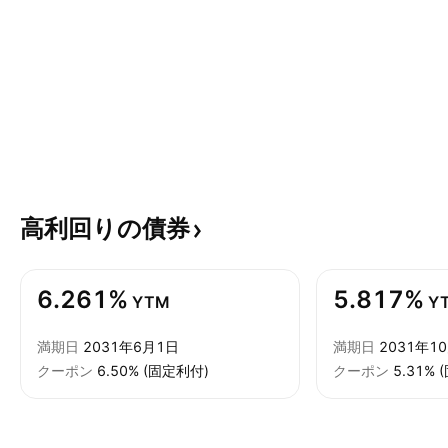
高利回りの債券
6.261%
5.817%
YTM
Y
満期日
2031年6月1日
満期日
2031年1
クーポン
6.50% (固定利付)
クーポン
5.31%