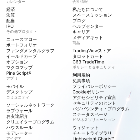
カレンダー
会社情報
経済
私たちについて
決算
スペースミッション
配当
ブログ
IPO
ヘルプセンター
その他プロダクト
キャリア
メディアキット
ニュースフロー
商品
ポートフォリオ
ファンダメンタルグラフ
TradingViewストア
イールドカーブ
タロットカード
オプション
C63 TradeTime
マクロマップ
ポリシーとセキュリティ
Pine Script®
利用規約
アプリ
免責事項
モバイル
プライバシーポリシー
デスクトップ
Cookieポリシー
コミュニティ
アクセシビリティ宣言
セキュリティのヒント
ソーシャルネットワーク
バグバウンティ・プログラム
ラブウォール
ステータスページ
お友達紹介
ビジネスソリューション
クリエイタープログラム
ハウスルール
ウィジェット
モデレーター
チャートライブラリ
アイデア
Lightweight Charts™