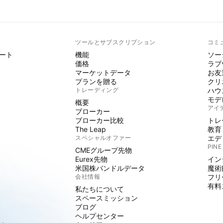
ト
ツールとサブスクリプション
コミ
ート
機能
ソー
価格
ラブ
マーケットデータ
お友
プランを贈る
クリ
トレーディング
ハウ
モデ
概要
アイ
ブローカー
ブローカー比較
トレ
The Leap
教育
スペシャルオファー
エデ
PINE
CMEグループ先物
Eurex先物
イン
米国株バンドルデータ
魔術
会社情報
フリ
有料
私たちについて
スペースミッション
ブログ
ヘルプセンター