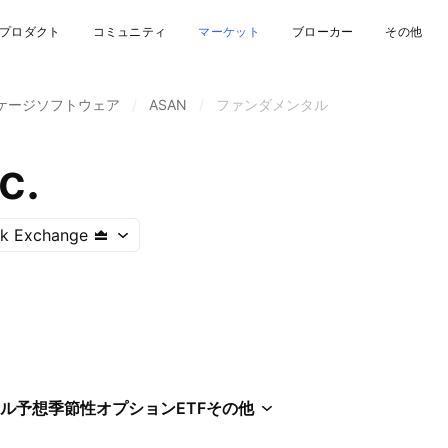
プロダクト
コミュニティ
マーケット
ブローカー
その他
ケージソフトウェア
/
ASAN
/
ファンダメンタル
c.
ck Exchange
ル
予想
季節性
オプション
ETF
その他