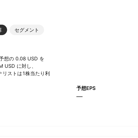
算
セグメント
の 0.08 USD を
‬ USD に対し、‪
、アナリストは1株当たり利
います。
予想EPS
—