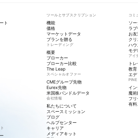
ト
ツールとサブスクリプション
コミ
ート
機能
ソー
価格
ラブ
マーケットデータ
お友
プランを贈る
クリ
トレーディング
ハウ
モデ
概要
アイ
ブローカー
ブローカー比較
トレ
The Leap
教育
スペシャルオファー
エデ
PINE
CMEグループ先物
Eurex先物
イン
米国株バンドルデータ
魔術
会社情報
フリ
有料
私たちについて
スペースミッション
ブログ
ヘルプセンター
クト
キャリア
メディアキット
ー