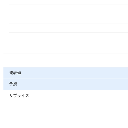
指標
発表値
予想
サプライズ