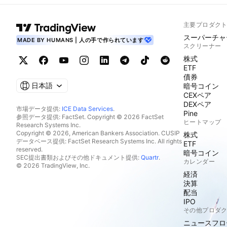
主要プロダク
スーパーチャ
MADE BY HUMANS | 人の手で作られています
スクリーナー
株式
ETF
債券
日本語
暗号コイン
CEXペア
DEXペア
市場データ提供:
ICE Data Services
.
Pine
参照データ提供: FactSet. Copyright © 2026 FactSet
ヒートマップ
Research Systems Inc.
Copyright © 2026, American Bankers Association. CUSIP
株式
データベース提供: FactSet Research Systems Inc. All rights
ETF
reserved.
暗号コイン
SEC提出書類およびその他ドキュメント提供:
Quartr
.
カレンダー
© 2026 TradingView, Inc.
経済
決算
配当
IPO
その他プロダ
ニュースフロ