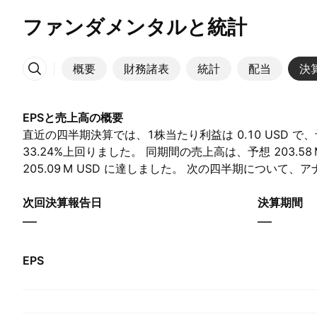
ファンダメンタルと統計
概要
財務諸表
統計
配当
決
その他
EPSと売上高の概要
直近の四半期決算では、1株当たり利益は 0.10 USD で、予想
33.24%上回りました。 同期間の売上高は、予想 ‪203.58 M
205.09 M‬ USD に達しました。 次の四半期について
益が 0.09 USD、売上高が ‪214.15 M‬ USD と予想して
次回決算報告日
決算期間
—
—
EPS