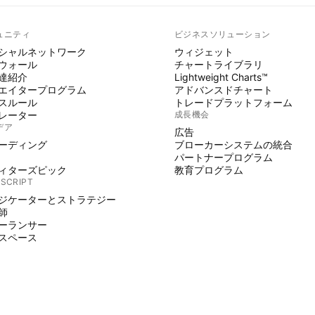
ュニティ
ビジネスソリューション
シャルネットワーク
ウィジェット
ウォール
チャートライブラリ
達紹介
Lightweight Charts™
エイタープログラム
アドバンスドチャート
スルール
トレードプラットフォーム
レーター
成長機会
デア
広告
ーディング
ブローカーシステムの統合
パートナープログラム
ィターズピック
教育プログラム
 SCRIPT
ジケーターとストラテジー
師
ーランサー
スペース