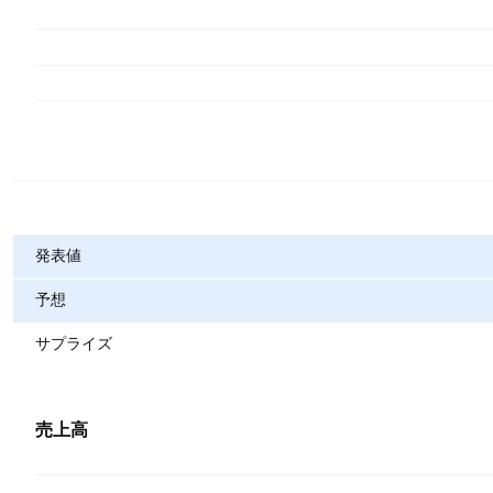
指標
発表値
予想
サプライズ
売上高