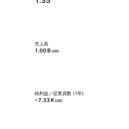
1.35
売上高
‪1.00 B‬
USD
純利益／従業員数 (1年)
‪−7.33 K‬
USD