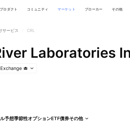
プロダクト
コミュニティ
マーケット
ブローカー
その他
けサービス
/
CRL
iver Laboratories In
 Exchange
ル
予想
季節性
オプション
ETF
債券
その他