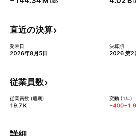
‪−144.34 M‬
‪4.02 B‬
USD
U
直近の決算
発表日
決算期
2026年8月5日
2026 第
従業員数
従業員数 (通期)
変動 (1年)
‪19.7 K‬
−400
−1.
詳細