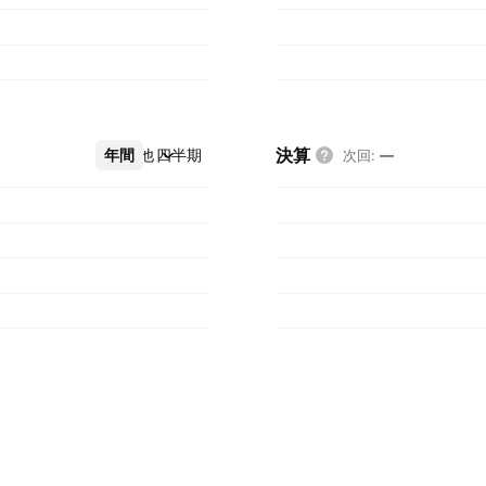
決算
年間
その他
四半期
次回
:
—