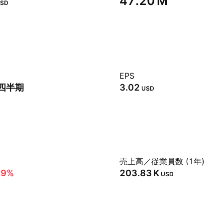
‪47.20 M‬
SD
EPS
2四半期
3.02
USD
売上高／従業員数 (1年)
99%
‪203.83 K‬
USD