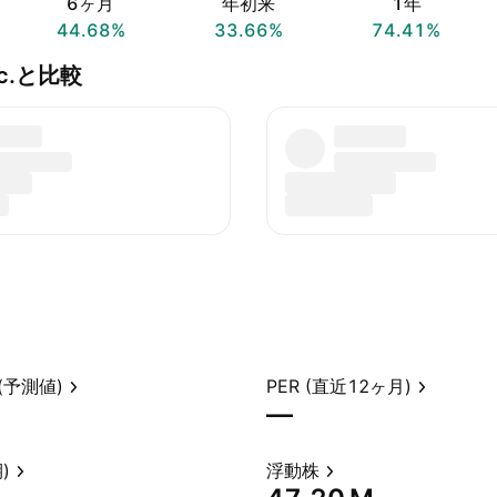
6ヶ月
年初来
1年
44.68%
33.66%
74.41%
 Inc.と比較
(予測値)
PER (直近12ヶ月)
—
)
浮動株