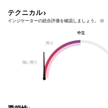
ル系統を製造および販売しています。 また、遺伝子操
作されたモデルとサービス、インソーシングソリュー
テクニカル
ション、研究動物診断サービスなど、 非臨床薬候補の
研究とスクリーニングにおける研究モデルの使用をサ
インジケーターの総合評価を確認しましょう。
ポートするクライアントを支援するためのさまざまな
サービスも提供
中立
売り
強い売り