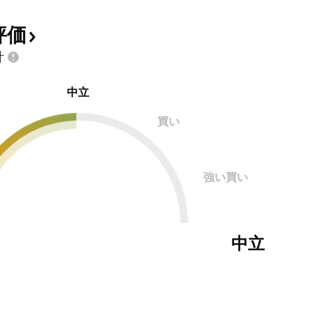
評価
計
中立
買い
強い買い
中立