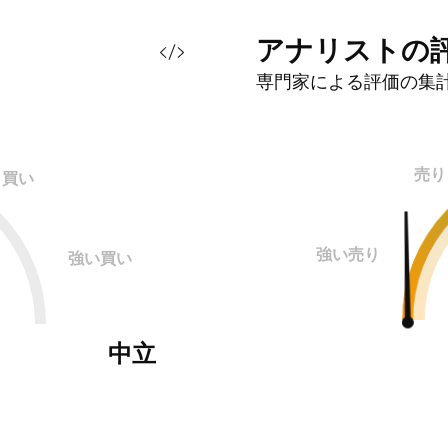
アナリストの
専門家による評価の集
売り
買い
強い売り
強い買い
中立