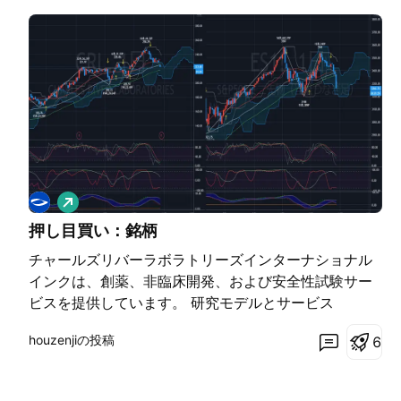
ロ
ン
押し目買い：銘柄
グ
チャールズリバーラボラトリーズインターナショナル
インクは、創薬、非臨床開発、および安全性試験サー
ビスを提供しています。 研究モデルとサービス
（RMS）、発見と安全性の評価（DSA）、製造サポー
houzenjiの投稿
6
ト（製造）の3つのセグメントで運営されています。
RMSセグメントは、研究者が使用するために、主に目
的を持って飼育されたラットおよびマウスの研究モデ