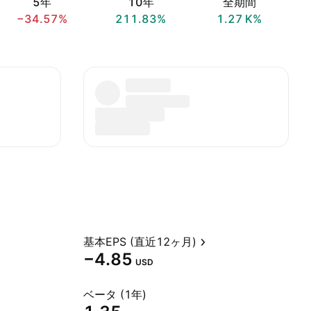
5年
10年
全期間
−34.57%
211.83%
‪1.27 K‬%
基本EPS (直近12ヶ月)
−4.85
USD
ベータ (1年)