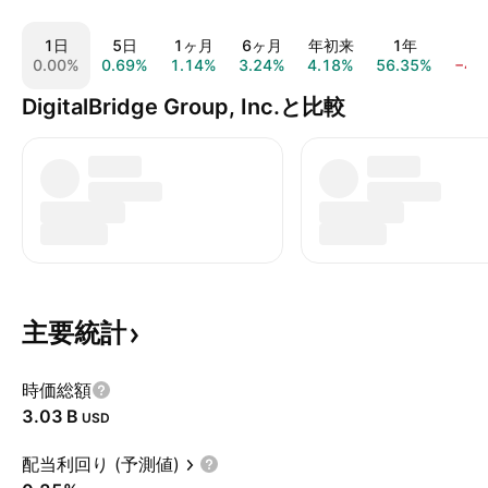
1日
5日
1ヶ月
6ヶ月
年初来
1年
5
0.00%
0.69%
1.14%
3.24%
4.18%
56.35%
−43
DigitalBridge Group, Inc.と比較
主要統計
時価総額
‪3.03 B‬
USD
配当利回り (予測値)