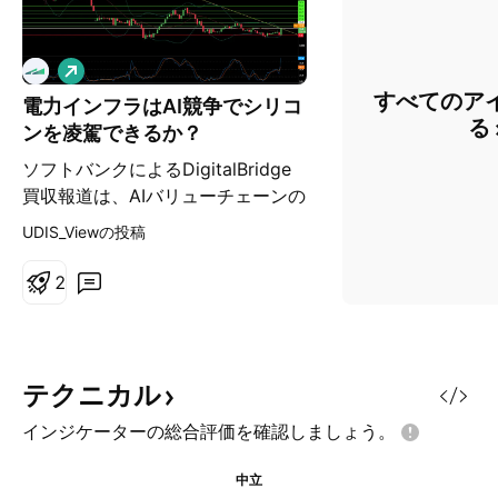
ロ
ン
すべてのア
電力インフラはAI競争でシリコ
グ
る
ンを凌駕できるか？
ソフトバンクによるDigitalBridge
買収報道は、AIバリューチェーンの
根本的シフトを示している──半導
UDIS_Viewの投稿
体からそれを稼働させる物理的電力
インフラへ。DigitalBridgeの
2
20.9GWポートフォリオはAIスケー
リングの門番となり、現在業界最大
のボトルネックである系統連系電力
容量を解消する。チップ供給は安定
テクニカル
したが、3～5年の系統接続待ち行
インジケーターの総合評価を確認しましょう。
列とPJM容量オークション価格の
29ドル→329ドル/メガワット・日
中立
への急騰は、電力アクセスが競争優