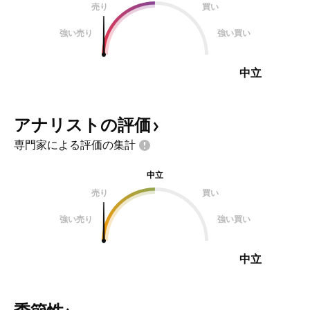
売り
買い
位を決めることを露呈した。ソフト
バンクの1,000億ドル規模AI半導体
強い売り
強い買い
計画「イザナギ・プロジェクト」
は、商業的に合理的な期間内に構築
中立
不可能な即時展開イン
アナリストの評価
専門家による評価の集計
中立
売り
買い
強い売り
強い買い
中立