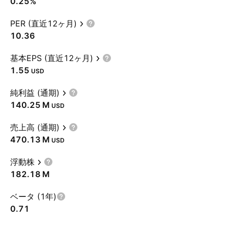
0.25%
PER (直近12ヶ月)
10.36
基本EPS (直近12ヶ月)
1.55
USD
純利益 (通期)
‪140.25 M‬
USD
売上高 (通期)
‪470.13 M‬
USD
浮動株
‪182.18 M‬
ベータ (1年)
0.71