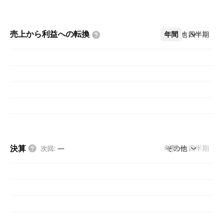
売上から利益への転換
年間
その他
四半期
決算
年間
その他
四半期
次回
:
—