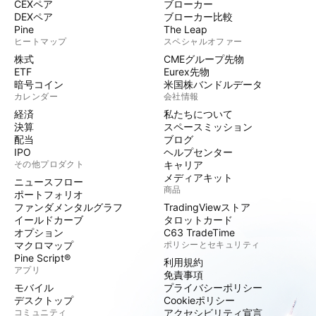
CEXペア
ブローカー
DEXペア
ブローカー比較
Pine
The Leap
ヒートマップ
スペシャルオファー
株式
CMEグループ先物
ETF
Eurex先物
暗号コイン
米国株バンドルデータ
カレンダー
会社情報
経済
私たちについて
決算
スペースミッション
配当
ブログ
IPO
ヘルプセンター
その他プロダクト
キャリア
メディアキット
ニュースフロー
商品
ポートフォリオ
ファンダメンタルグラフ
TradingViewストア
イールドカーブ
タロットカード
オプション
C63 TradeTime
マクロマップ
ポリシーとセキュリティ
Pine Script®
利用規約
アプリ
免責事項
モバイル
プライバシーポリシー
デスクトップ
Cookieポリシー
コミュニティ
アクセシビリティ宣言