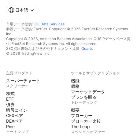
日本語
市場データ提供:
ICE Data Services
.
参照データ提供: FactSet. Copyright © 2026 FactSet Research Systems
Inc.
Copyright © 2026, American Bankers Association. CUSIPデータベース提
供: FactSet Research Systems Inc. All rights reserved.
SEC提出書類およびその他ドキュメント提供:
Quartr
.
© 2026 TradingView, Inc.
主要プロダクト
ツールとサブスクリプション
スーパーチャート
機能
スクリーナー
価格
マーケットデータ
株式
プランを贈る
ETF
トレーディング
債券
暗号コイン
概要
CEXペア
ブローカー
DEXペア
ブローカー比較
Pine
The Leap
ヒートマップ
スペシャルオファー