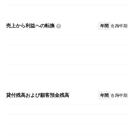
売上から利益への転換
年間
その他
四半期
貸付残高および顧客預金残高
年間
その他
四半期