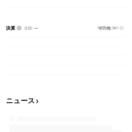
決算
年間
その他
四半期
次回
:
—
ニュース