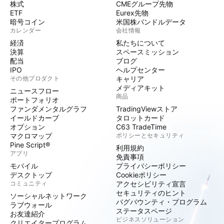
株式
CMEグループ先物
ETF
Eurex先物
暗号コイン
米国株バンドルデータ
カレンダー
会社情報
経済
私たちについて
決算
スペースミッション
配当
ブログ
IPO
ヘルプセンター
その他プロダクト
キャリア
メディアキット
ニュースフロー
商品
ポートフォリオ
ファンダメンタルグラフ
TradingViewストア
イールドカーブ
タロットカード
オプション
C63 TradeTime
マクロマップ
ポリシーとセキュリティ
Pine Script®
利用規約
アプリ
免責事項
モバイル
プライバシーポリシー
デスクトップ
Cookieポリシー
コミュニティ
アクセシビリティ宣言
セキュリティのヒント
ソーシャルネットワーク
バグバウンティ・プログラム
ラブウォール
ステータスページ
お友達紹介
ビジネスソリューション
クリエイタープログラム