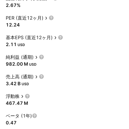
2.67%
PER (直近12ヶ月)
12.24
基本EPS (直近12ヶ月)
2.11
USD
純利益 (通期)
‪982.00 M‬
USD
売上高 (通期)
‪3.42 B‬
USD
浮動株
‪467.47 M‬
ベータ (1年)
0.47