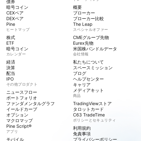
債券
暗号コイン
概要
CEXペア
ブローカー
DEXペア
ブローカー比較
Pine
The Leap
ヒートマップ
スペシャルオファー
株式
CMEグループ先物
ETF
Eurex先物
暗号コイン
米国株バンドルデータ
カレンダー
会社情報
経済
私たちについて
決算
スペースミッション
配当
ブログ
IPO
ヘルプセンター
その他プロダクト
キャリア
メディアキット
ニュースフロー
商品
ポートフォリオ
ファンダメンタルグラフ
TradingViewストア
イールドカーブ
タロットカード
オプション
C63 TradeTime
マクロマップ
ポリシーとセキュリティ
Pine Script®
利用規約
アプリ
免責事項
モバイル
プライバシーポリシー