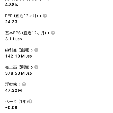
4.88%
PER (直近12ヶ月)
24.33
基本EPS (直近12ヶ月)
3.11
USD
純利益 (通期)
‪142.18 M‬
USD
売上高 (通期)
‪378.53 M‬
USD
浮動株
‪47.30 M‬
ベータ (1年)
−0.08