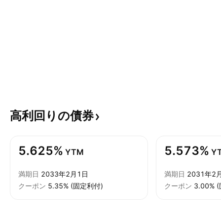
高利回りの債券
5.625%
5.573%
YTM
Y
満期日
2033年2月1日
満期日
2031年2
クーポン
5.35% (固定利付)
クーポン
3.00%