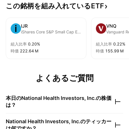
この銘柄を組み入れているETF
IJR
VNQ
iShares Core S&P Small Cap ETF
Vanguard Re
組入比率
0.20%
組入比率
0.22%
時価
‪222.64 M‬
時価
‪155.99 M‬
よくあるご質問
本日の
National Health Investors, Inc.
の株価
は？
National Health Investors, Inc.
のティッカー
は何ですか？