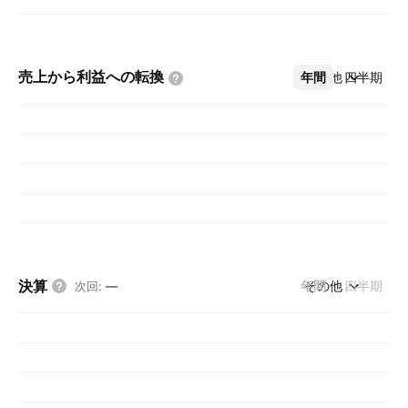
売上から利益への転換
年間
その他
四半期
決算
年間
その他
四半期
次回
:
—