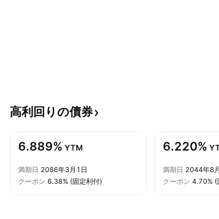
高利回りの債券
6.889%
6.220%
YTM
Y
満期日
2086年3月1日
満期日
2044年8
クーポン
6.38% (固定利付)
クーポン
4.70%