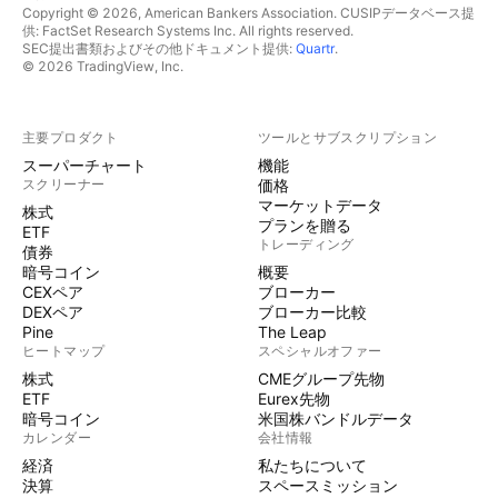
Copyright © 2026, American Bankers Association. CUSIPデータベース提
供: FactSet Research Systems Inc. All rights reserved.
SEC提出書類およびその他ドキュメント提供:
Quartr
.
© 2026 TradingView, Inc.
主要プロダクト
ツールとサブスクリプション
スーパーチャート
機能
スクリーナー
価格
マーケットデータ
株式
プランを贈る
ETF
トレーディング
債券
暗号コイン
概要
CEXペア
ブローカー
DEXペア
ブローカー比較
Pine
The Leap
ヒートマップ
スペシャルオファー
株式
CMEグループ先物
ETF
Eurex先物
暗号コイン
米国株バンドルデータ
カレンダー
会社情報
経済
私たちについて
決算
スペースミッション