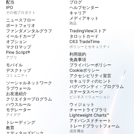
配当
ブログ
IPO
ヘルプセンター
その他プロダクト
キャリア
メディアキット
ニュースフロー
商品
ポートフォリオ
ファンダメンタルグラフ
TradingViewストア
イールドカーブ
タロットカード
オプション
C63 TradeTime
マクロマップ
ポリシーとセキュリティ
Pine Script®
利用規約
アプリ
免責事項
モバイル
プライバシーポリシー
デスクトップ
Cookieポリシー
コミュニティ
アクセシビリティ宣言
セキュリティのヒント
ソーシャルネットワーク
バグバウンティ・プログラム
ラブウォール
ステータスページ
お友達紹介
ビジネスソリューション
クリエイタープログラム
ハウスルール
ウィジェット
モデレーター
チャートライブラリ
アイデア
Lightweight Charts™
アドバンスドチャート
トレーディング
トレードプラットフォーム
教育
成長機会
エディターズピック