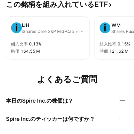
この銘柄を組み入れているETF
IJH
IWM
iShares Core S&P Mid-Cap ETF
iShares Rus
組入比率
0.13%
組入比率
0.15%
時価
‪164.55 M‬
時価
‪121.62 M‬
よくあるご質問
本日の
Spire Inc.
の株価は？
Spire Inc.
のティッカーは何ですか？