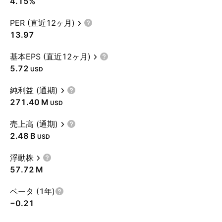
4.15%
PER (直近12ヶ月)
13.97
基本EPS (直近12ヶ月)
5.72
USD
純利益 (通期)
‪271.40 M‬
USD
売上高 (通期)
‪2.48 B‬
USD
浮動株
‪57.72 M‬
ベータ (1年)
−0.21