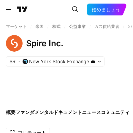
始めましょう
マーケット
/
米国
/
株式
/
公益事業
/
ガス供給業者
/
S
Spire Inc.
SR
New York Stock Exchange
概要
ファンダメンタル
ドキュメント
ニュース
コミュニティ
フルチャート