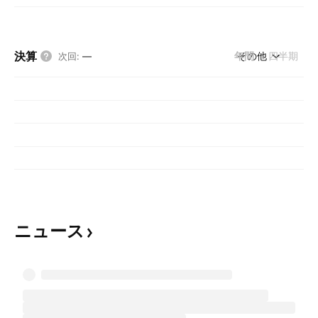
決算
年間
その他
四半期
次回
:
—
ニュース