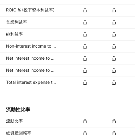
ROIC % (投下資本利益率)
営業利益率
純利益率
Non-interest income to total revenue %
Net interest income to average total deposits %
Net interest income to earning assets %
Total interest expense to interest bearing liabs %
流動性比率
流動比率
総資産回転率