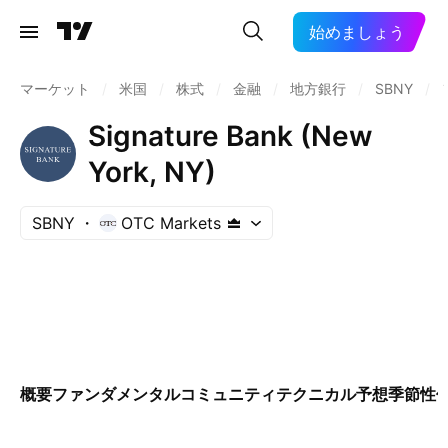
始めましょう
マーケット
/
米国
/
株式
/
金融
/
地方銀行
/
SBNY
/
Signature Bank (New
York, NY)
SBNY
OTC Markets
概要
ファンダメンタル
コミュニティ
テクニカル
予想
季節性