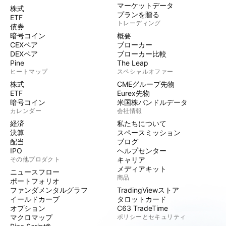
マーケットデータ
株式
プランを贈る
ETF
トレーディング
債券
暗号コイン
概要
CEXペア
ブローカー
DEXペア
ブローカー比較
Pine
The Leap
ヒートマップ
スペシャルオファー
株式
CMEグループ先物
ETF
Eurex先物
暗号コイン
米国株バンドルデータ
カレンダー
会社情報
経済
私たちについて
決算
スペースミッション
配当
ブログ
IPO
ヘルプセンター
その他プロダクト
キャリア
メディアキット
ニュースフロー
商品
ポートフォリオ
ファンダメンタルグラフ
TradingViewストア
イールドカーブ
タロットカード
オプション
C63 TradeTime
マクロマップ
ポリシーとセキュリティ