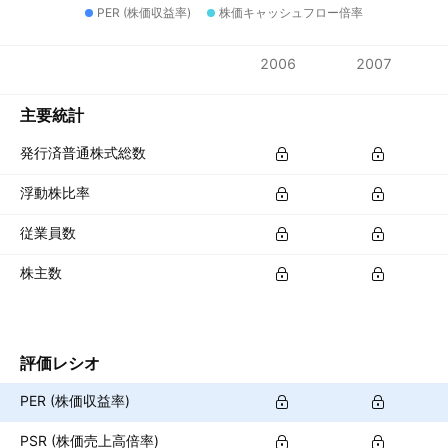
PER (株価収益率)
株価キャッシュフロー倍率
指標
2006
2007
通貨: USD
主要統計
発行済普通株式総数
浮動株比率
従業員数
株主数
評価レシオ
PER (株価収益率)
PSR (株価売上高倍率)