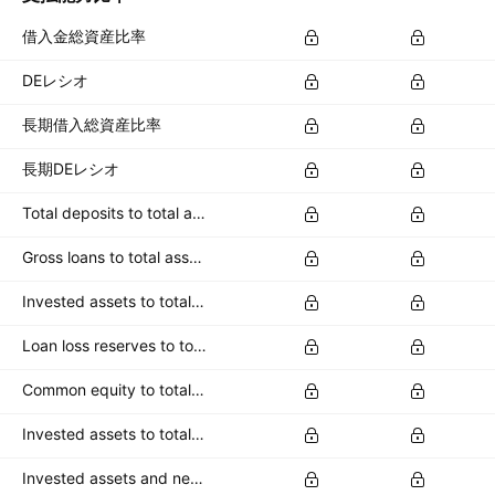
借入金総資産比率
DEレシオ
長期借入総資産比率
長期DEレシオ
Total deposits to total assets
Gross loans to total assets
Invested assets to total assets
Loan loss reserves to total assets
Common equity to total deposits
Invested assets to total deposits
Invested assets and net loans to total deposits