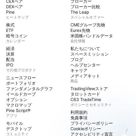
CEXペア
ブローカー
DEXペア
ブローカー比較
Pine
The Leap
ヒートマップ
スペシャルオファー
株式
CMEグループ先物
ETF
Eurex先物
暗号コイン
米国株バンドルデータ
カレンダー
会社情報
経済
私たちについて
決算
スペースミッション
配当
ブログ
IPO
ヘルプセンター
その他プロダクト
キャリア
メディアキット
ニュースフロー
商品
ポートフォリオ
ファンダメンタルグラフ
TradingViewストア
イールドカーブ
タロットカード
オプション
C63 TradeTime
マクロマップ
ポリシーとセキュリティ
Pine Script®
利用規約
アプリ
免責事項
モバイル
プライバシーポリシー
デスクトップ
Cookieポリシー
コミュニティ
アクセシビリティ宣言