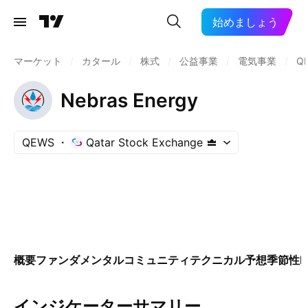
始めましょう
マーケット
/
カタール
/
株式
/
公益事業
/
電気事業
/
Q
Nebras Energy
QEWS
Qatar Stock Exchange
概要
ファンダメンタル
コミュニティ
テクニカル
予想
季節性
E
インジケーターサマリー