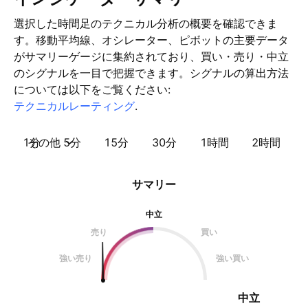
選択した時間足のテクニカル分析の概要を確認できま
す。移動平均線、オシレーター、ピボットの主要データ
がサマリーゲージに集約されており、買い・売り・中立
のシグナルを一目で把握できます。シグナルの算出方法
については以下をご覧ください:
テクニカルレーティング
.
1分
その他
5分
15分
30分
1時間
2時間
サマリー
中立
売り
買い
強い売り
強い買い
中立