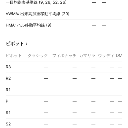
一目均衡表基準線 (9, 26, 52, 26)
—
—
VWMA: 出来高加重移動平均線 (20)
—
—
HMA: ハル移動平均線 (9)
—
—
ピボット
ピボット
クラシック
フィボナッチ
カマリラ
ウッディ
DM
R3
—
—
—
—
—
R2
—
—
—
—
—
R1
—
—
—
—
—
P
—
—
—
—
—
S1
—
—
—
—
—
S2
—
—
—
—
—