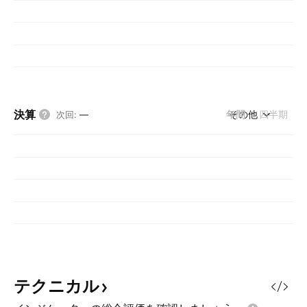
決算
年間
その他
四半期
次回
:
—
テクニカル