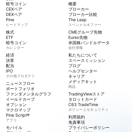
暗号コイン
概要
CEXペア
ブローカー
DEXペア
ブローカー比較
Pine
The Leap
ヒートマップ
スペシャルオファー
株式
CMEグループ先物
ETF
Eurex先物
暗号コイン
米国株バンドルデータ
カレンダー
会社情報
経済
私たちについて
決算
スペースミッション
配当
ブログ
IPO
ヘルプセンター
その他プロダクト
キャリア
メディアキット
ニュースフロー
商品
ポートフォリオ
ファンダメンタルグラフ
TradingViewストア
イールドカーブ
タロットカード
オプション
C63 TradeTime
マクロマップ
ポリシーとセキュリティ
Pine Script®
利用規約
アプリ
免責事項
モバイル
プライバシーポリシー