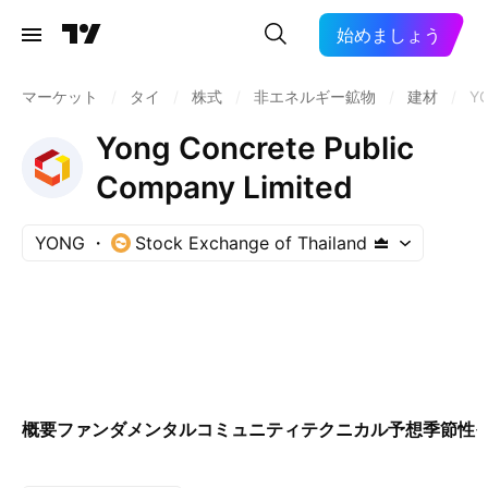
始めましょう
マーケット
/
タイ
/
株式
/
非エネルギー鉱物
/
建材
/
Y
Yong Concrete Public
Company Limited
YONG
Stock Exchange of Thailand
概要
ファンダメンタル
コミュニティ
テクニカル
予想
季節性