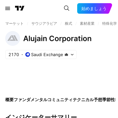
始めましょう
マーケット
/
サウジアラビア
/
株式
/
素材産業
/
特殊化学
Alujain Corporation
2170
Saudi Exchange
概要
ファンダメンタル
コミュニティ
テクニカル
予想
季節性
E
インジケーターサマリー