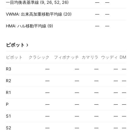
一目均衡表基準線 (9, 26, 52, 26)
—
—
VWMA: 出来高加重移動平均線 (20)
—
—
HMA: ハル移動平均線 (9)
—
—
ピボット
ピボット
クラシック
フィボナッチ
カマリラ
ウッディ
DM
R3
—
—
—
—
—
R2
—
—
—
—
—
R1
—
—
—
—
—
P
—
—
—
—
—
S1
—
—
—
—
—
S2
—
—
—
—
—