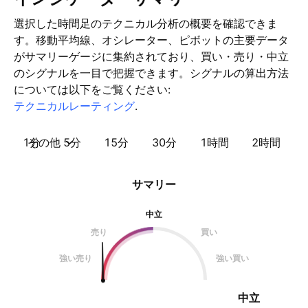
選択した時間足のテクニカル分析の概要を確認できま
す。移動平均線、オシレーター、ピボットの主要データ
がサマリーゲージに集約されており、買い・売り・中立
のシグナルを一目で把握できます。シグナルの算出方法
については以下をご覧ください:
テクニカルレーティング
.
1分
その他
5分
15分
30分
1時間
2時間
サマリー
中立
売り
買い
強い売り
強い買い
中立