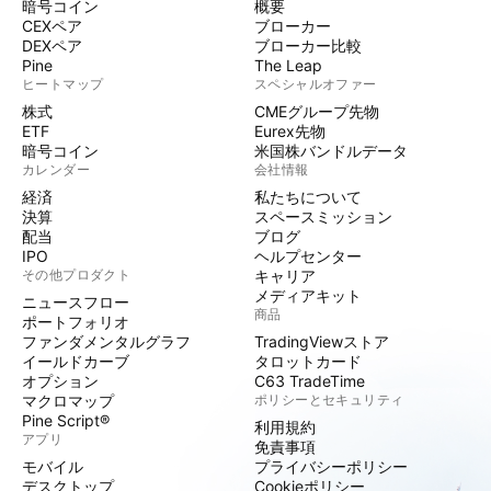
暗号コイン
概要
CEXペア
ブローカー
DEXペア
ブローカー比較
Pine
The Leap
ヒートマップ
スペシャルオファー
株式
CMEグループ先物
ETF
Eurex先物
暗号コイン
米国株バンドルデータ
カレンダー
会社情報
経済
私たちについて
決算
スペースミッション
配当
ブログ
IPO
ヘルプセンター
その他プロダクト
キャリア
メディアキット
ニュースフロー
商品
ポートフォリオ
ファンダメンタルグラフ
TradingViewストア
イールドカーブ
タロットカード
オプション
C63 TradeTime
マクロマップ
ポリシーとセキュリティ
Pine Script®
利用規約
アプリ
免責事項
モバイル
プライバシーポリシー
デスクトップ
Cookieポリシー