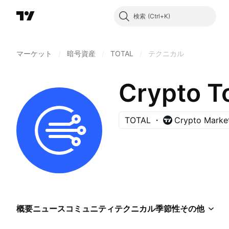
検索
マーケット
/
暗号資産
/
TOTAL
/
テクニカル
Crypto T
TOTAL
Crypto Market
概要
ニュース
コミュニティ
テクニカル
季節性
その他