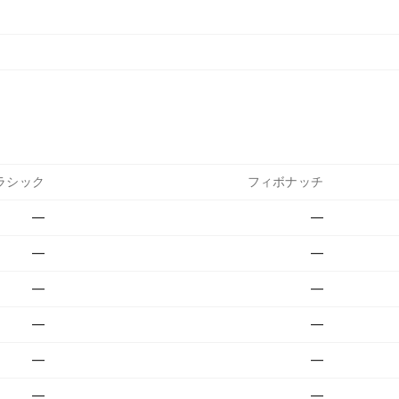
ラシック
フィボナッチ
—
—
—
—
—
—
—
—
—
—
—
—