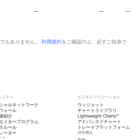
—
—
—
でもありません。
利用規約
をご確認の上、必ずご自身で
ュニティ
ビジネスソリューション
シャルネットワーク
ウィジェット
ウォール
チャートライブラリ
達紹介
Lightweight Charts™
エイタープログラム
アドバンスドチャート
スルール
トレードプラットフォーム
レーター
成長機会
デア