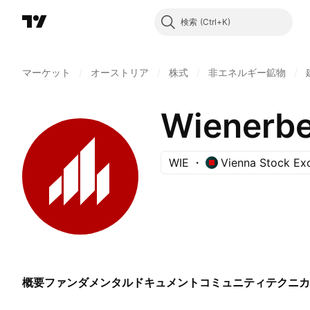
検索
マーケット
/
オーストリア
/
株式
/
非エネルギー鉱物
/
Wienerbe
WIE
Vienna Stock Ex
概要
ファンダメンタル
ドキュメント
コミュニティ
テクニカ