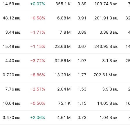
14.59
+0.07%
355.1 K
0.39
109.74 B
BRL
BRL
48.12
−0.58%
6.88 M
0.91
201.91 B
32
BRL
BRL
3.44
−1.71%
7.8 M
0.89
3.38 B
BRL
BRL
15.48
−1.15%
23.66 M
0.67
243.95 B
14
BRL
BRL
4.40
−3.72%
32.56 M
1.97
3.1 B
25
BRL
BRL
0.720
−8.86%
13.23 M
1.77
702.61 M
BRL
BRL
7.76
−2.51%
2.04 M
1.53
3.9 B
BRL
BRL
10.04
−0.50%
75.1 K
1.15
14.05 B
16
BRL
BRL
3.470
+2.06%
4.61 M
0.73
1.04 B
BRL
BRL