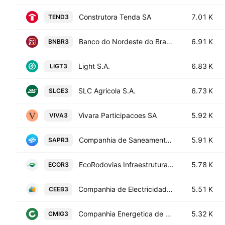
Construtora Tenda SA
7.01 K
TEND3
Banco do Nordeste do Brasil S.A.
6.91 K
BNBR3
Light S.A.
6.83 K
LIGT3
SLC Agricola S.A.
6.73 K
SLCE3
Vivara Participacoes SA
5.92 K
VIVA3
Companhia de Saneamento do Parana - Sanepar
5.91 K
SAPR3
EcoRodovias Infraestrutura e Logistica S.A.
5.78 K
ECOR3
Companhia de Electricidade do Estado da Bahia - COELBA
5.51 K
CEEB3
Companhia Energetica de Minas Gerais SA
5.32 K
CMIG3