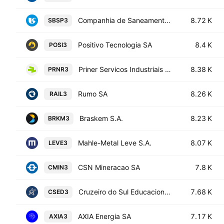
Companhia de Saneamento Basico do Estado de Sao Paulo SABESP
8.72 K
SBSP3
Positivo Tecnologia SA
8.4 K
POSI3
Priner Servicos Industriais SA
8.38 K
PRNR3
Rumo SA
8.26 K
RAIL3
Braskem S.A.
8.23 K
BRKM3
Mahle-Metal Leve S.A.
8.07 K
LEVE3
CSN Mineracao SA
7.8 K
CMIN3
Cruzeiro do Sul Educacional SA
7.68 K
CSED3
AXIA Energia SA
7.17 K
AXIA3