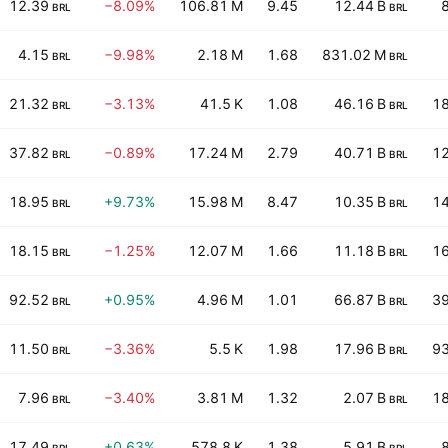
12.39
−8.09%
106.81 M
9.45
12.44 B
BRL
BRL
4.15
−9.98%
2.18 M
1.68
831.02 M
BRL
BRL
21.32
−3.13%
41.5 K
1.08
46.16 B
18
BRL
BRL
37.82
−0.89%
17.24 M
2.79
40.71 B
12
BRL
BRL
18.95
+9.73%
15.98 M
8.47
10.35 B
14
BRL
BRL
18.15
−1.25%
12.07 M
1.66
11.18 B
16
BRL
BRL
92.52
+0.95%
4.96 M
1.01
66.87 B
39
BRL
BRL
11.50
−3.36%
5.5 K
1.98
17.96 B
93
BRL
BRL
7.96
−3.40%
3.81 M
1.32
2.07 B
18
BRL
BRL
17.49
+0.63%
578.8 K
1.38
5.91 B