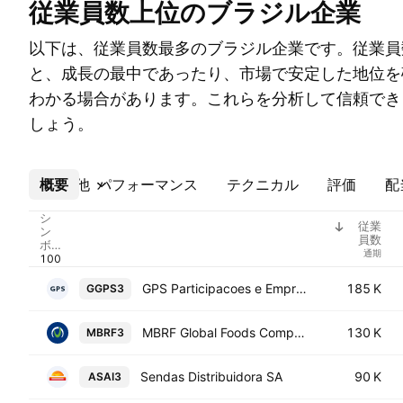
従業員数上位のブラジル企業
以下は、従業員数最多のブラジル企業です。従業員
と、成長の最中であったり、市場で安定した地位を
わかる場合があります。これらを分析して信頼でき
しょう。
概要
その他
パフォーマンス
テクニカル
評価
配
シ
従業
ン
員数
ボ
通期
ル
GPS Participacoes e Empreendimentos SA
185 K
GGPS3
MBRF Global Foods Company S.A.
130 K
MBRF3
Sendas Distribuidora SA
90 K
ASAI3