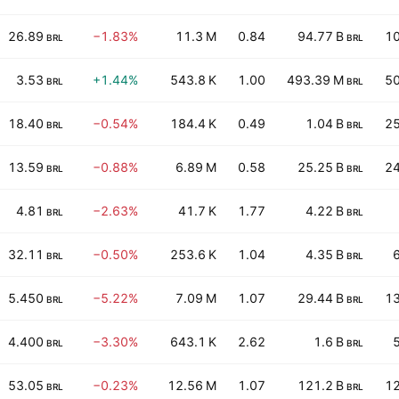
26.89
−1.83%
11.3 M
0.84
94.77 B
10
BRL
BRL
3.53
+1.44%
543.8 K
1.00
493.39 M
50
BRL
BRL
18.40
−0.54%
184.4 K
0.49
1.04 B
25
BRL
BRL
13.59
−0.88%
6.89 M
0.58
25.25 B
24
BRL
BRL
4.81
−2.63%
41.7 K
1.77
4.22 B
BRL
BRL
32.11
−0.50%
253.6 K
1.04
4.35 B
BRL
BRL
5.450
−5.22%
7.09 M
1.07
29.44 B
13
BRL
BRL
4.400
−3.30%
643.1 K
2.62
1.6 B
BRL
BRL
53.05
−0.23%
12.56 M
1.07
121.2 B
12
BRL
BRL