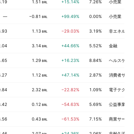
8.19
1.51
+15.14%
7.26%
小売業
BRL
—
−0.81
+99.49%
0.00%
小売業
BRL
.93
1.13
−29.03%
3.19%
非エネルギー
BRL
.04
3.14
+44.66%
5.52%
金融
BRL
.65
1.29
+16.23%
8.84%
ヘルスケアサ
BRL
.27
1.12
+47.14%
2.87%
消費者サービ
BRL
.84
2.32
−22.82%
1.09%
電子テクノロ
BRL
.42
0.12
−54.63%
5.69%
公益事業
BRL
.56
0.43
−61.53%
7.15%
商業サービス
BRL
8.46
2.07
+24.36%
2.06%
非耐久消費財