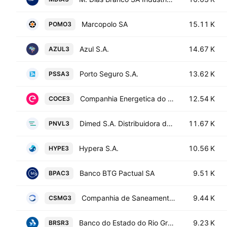
Marcopolo SA
15.11 K
POMO3
Azul S.A.
14.67 K
AZUL3
Porto Seguro S.A.
13.62 K
PSSA3
Companhia Energetica do Ceara-COELCE
12.54 K
COCE3
Dimed S.A. Distribuidora de Medicamentos
11.67 K
PNVL3
Hypera S.A.
10.56 K
HYPE3
Banco BTG Pactual SA
9.51 K
BPAC3
Companhia de Saneamento de Minas Gerais
9.44 K
CSMG3
Banco do Estado do Rio Grande do Sul SA
9.23 K
BRSR3