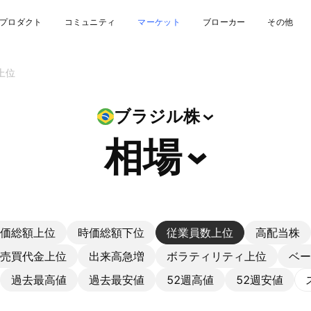
プロダクト
コミュニティ
マーケット
ブローカー
その他
上位
ブラジル株
相場
価総額上位
時価総額下位
従業員数上位
高配当株
売買代金上位
出来高急増
ボラティリティ上位
ベー
過去最高値
過去最安値
52週高値
52週安値