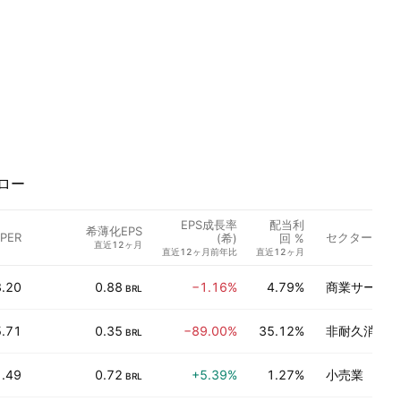
ロー
EPS成長率
配当利
希薄化EPS
PER
セクター
(希)
回 %
直近12ヶ月
直近12ヶ月前年比
直近12ヶ月
.20
0.88
−1.16%
4.79%
商業サービス
BRL
.71
0.35
−89.00%
35.12%
非耐久消費財
BRL
.49
0.72
+5.39%
1.27%
小売業
BRL