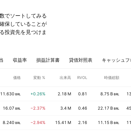
数でソートしてみる
確保していることが
る投資先を見つけま
当
収益率
損益計算書
貸借対照表
キャッシュフ
価格
変動 %
出来高
RVOL
時価総額
11.630
+0.26%
2.18 M
0.81
8.75 B
13
BRL
BRL
16.07
−2.37%
3.4 M
0.46
22.17 B
45
BRL
BRL
8.240
−2.94%
15.41 M
2.16
11.15 B
11
BRL
BRL