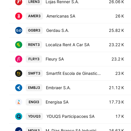
Lojas Renner S.A.
26.06 K
LREN3
Americanas SA
26 K
AMER3
Gerdau S.A.
25.82 K
GGBR3
Localiza Rent A Car SA
23.22 K
RENT3
Fleury SA
23.2 K
FLRY3
Smartfit Escola de Ginastica e Danca SA
23 K
SMFT3
Embraer S.A.
21.12 K
EMBJ3
Energisa SA
17.73 K
ENGI3
YDUQS Participacoes SA
17 K
YDUQ3
M. Dias Branco SA Industria e Comercio de Alimentos
16.63 K
MDIA3