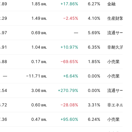
7.89
1.85
+17.86%
6.27%
金融
BRL
.29
1.49
−2.45%
4.10%
生産財製造
BRL
4.97
0.69
—
5.69%
流通サービス
BRL
.91
1.04
+10.97%
6.35%
非耐久消費財
BRL
.88
0.17
−69.65%
1.85%
小売業
BRL
—
−11.71
+6.64%
0.00%
小売業
BRL
2.54
3.06
+270.79%
0.00%
流通サービス
BRL
.72
0.60
−28.08%
3.31%
非エネルギー
BRL
7.36
0.47
+95.60%
6.24%
小売業
BRL