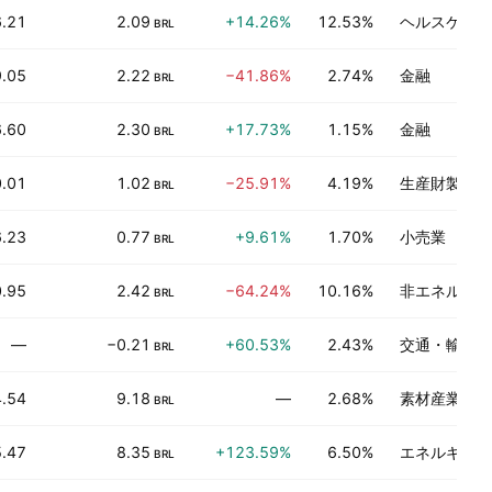
.21
2.09
+14.26%
12.53%
ヘルスケアサ
BRL
9.05
2.22
−41.86%
2.74%
金融
BRL
6.60
2.30
+17.73%
1.15%
金融
BRL
.01
1.02
−25.91%
4.19%
生産財製造
BRL
.23
0.77
+9.61%
1.70%
小売業
BRL
.95
2.42
−64.24%
10.16%
非エネルギー
BRL
—
−0.21
+60.53%
2.43%
交通・輸送
BRL
4.54
9.18
—
2.68%
素材産業
BRL
5.47
8.35
+123.59%
6.50%
エネルギー鉱
BRL