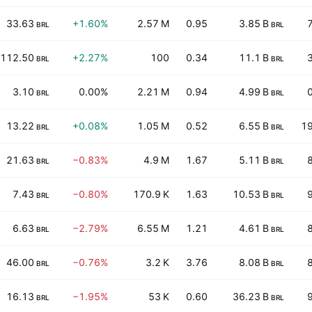
33.63
+1.60%
2.57 M
0.95
3.85 B
BRL
BRL
112.50
+2.27%
100
0.34
11.1 B
BRL
BRL
3.10
0.00%
2.21 M
0.94
4.99 B
BRL
BRL
13.22
+0.08%
1.05 M
0.52
6.55 B
19
BRL
BRL
21.63
−0.83%
4.9 M
1.67
5.11 B
BRL
BRL
7.43
−0.80%
170.9 K
1.63
10.53 B
BRL
BRL
6.63
−2.79%
6.55 M
1.21
4.61 B
BRL
BRL
46.00
−0.76%
3.2 K
3.76
8.08 B
BRL
BRL
16.13
−1.95%
53 K
0.60
36.23 B
BRL
BRL