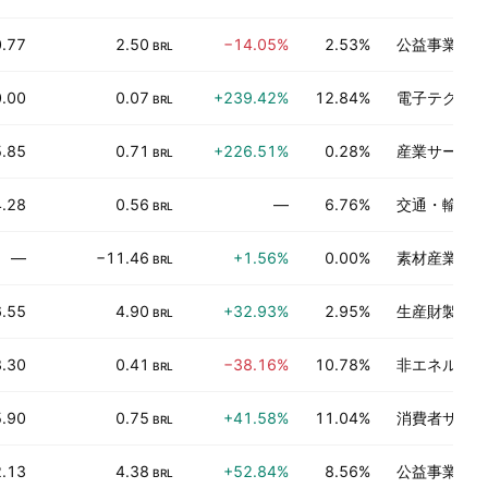
.77
2.50
−14.05%
2.53%
公益事業
BRL
.00
0.07
+239.42%
12.84%
電子テクノロ
BRL
.85
0.71
+226.51%
0.28%
産業サービス
BRL
.28
0.56
—
6.76%
交通・輸送
BRL
—
−11.46
+1.56%
0.00%
素材産業
BRL
6.55
4.90
+32.93%
2.95%
生産財製造
BRL
.30
0.41
−38.16%
10.78%
非エネルギー
BRL
5.90
0.75
+41.58%
11.04%
消費者サービ
BRL
.13
4.38
+52.84%
8.56%
公益事業
BRL