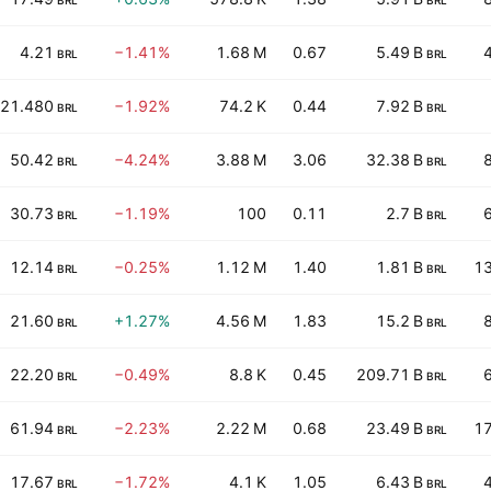
BRL
BRL
4.21
−1.41%
1.68 M
0.67
5.49 B
BRL
BRL
21.480
−1.92%
74.2 K
0.44
7.92 B
BRL
BRL
50.42
−4.24%
3.88 M
3.06
32.38 B
BRL
BRL
30.73
−1.19%
100
0.11
2.7 B
BRL
BRL
12.14
−0.25%
1.12 M
1.40
1.81 B
13
BRL
BRL
21.60
+1.27%
4.56 M
1.83
15.2 B
BRL
BRL
22.20
−0.49%
8.8 K
0.45
209.71 B
BRL
BRL
61.94
−2.23%
2.22 M
0.68
23.49 B
17
BRL
BRL
17.67
−1.72%
4.1 K
1.05
6.43 B
BRL
BRL