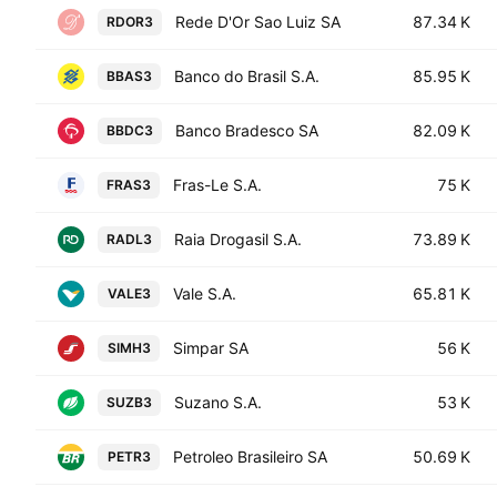
Rede D'Or Sao Luiz SA
87.34 K
RDOR3
Banco do Brasil S.A.
85.95 K
BBAS3
Banco Bradesco SA
82.09 K
BBDC3
Fras-Le S.A.
75 K
FRAS3
Raia Drogasil S.A.
73.89 K
RADL3
Vale S.A.
65.81 K
VALE3
Simpar SA
56 K
SIMH3
Suzano S.A.
53 K
SUZB3
Petroleo Brasileiro SA
50.69 K
PETR3