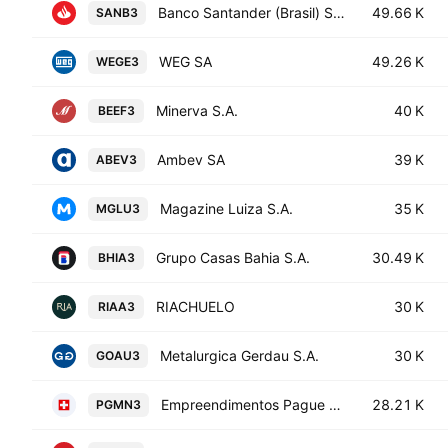
Banco Santander (Brasil) S.A.
49.66 K
SANB3
WEG SA
49.26 K
WEGE3
Minerva S.A.
40 K
BEEF3
Ambev SA
39 K
ABEV3
Magazine Luiza S.A.
35 K
MGLU3
Grupo Casas Bahia S.A.
30.49 K
BHIA3
RIACHUELO
30 K
RIAA3
Metalurgica Gerdau S.A.
30 K
GOAU3
Empreendimentos Pague Menos SA
28.21 K
PGMN3