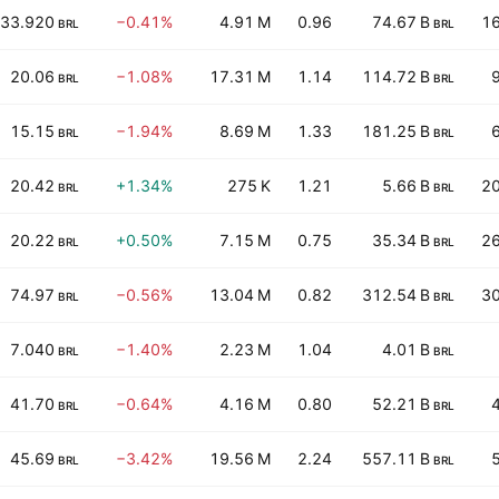
33.920
−0.41%
4.91 M
0.96
74.67 B
16
BRL
BRL
20.06
−1.08%
17.31 M
1.14
114.72 B
BRL
BRL
15.15
−1.94%
8.69 M
1.33
181.25 B
BRL
BRL
20.42
+1.34%
275 K
1.21
5.66 B
20
BRL
BRL
20.22
+0.50%
7.15 M
0.75
35.34 B
26
BRL
BRL
74.97
−0.56%
13.04 M
0.82
312.54 B
30
BRL
BRL
7.040
−1.40%
2.23 M
1.04
4.01 B
BRL
BRL
41.70
−0.64%
4.16 M
0.80
52.21 B
BRL
BRL
45.69
−3.42%
19.56 M
2.24
557.11 B
BRL
BRL