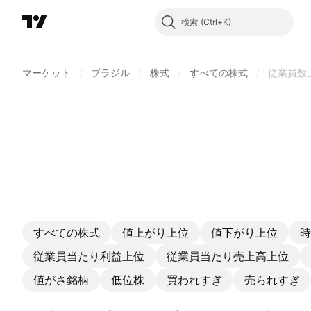
検索
マーケット
/
ブラジル
/
株式
/
すべての株式
/
従業員数
すべての株式
値上がり上位
値下がり上位
時
従業員当たり利益上位
従業員当たり売上高上位
値がさ銘柄
低位株
買われすぎ
売られすぎ