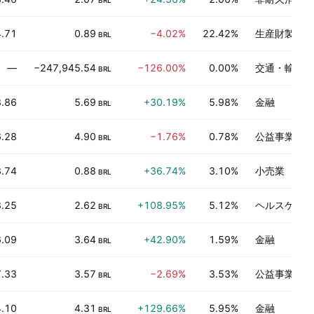
BRL
4.71
0.89
−4.02%
22.42%
生産財製造
BRL
—
−247,945.54
−126.00%
0.00%
交通・輸送
BRL
8.86
5.69
+30.19%
5.98%
金融
BRL
6.28
4.90
−1.76%
0.78%
公益事業
BRL
.74
0.88
+36.74%
3.10%
小売業
BRL
8.25
2.62
+108.95%
5.12%
ヘルスケアテ
BRL
6.09
3.64
+42.90%
1.59%
金融
BRL
.33
3.57
−2.69%
3.53%
公益事業
BRL
4.10
4.31
+129.66%
5.95%
金融
BRL