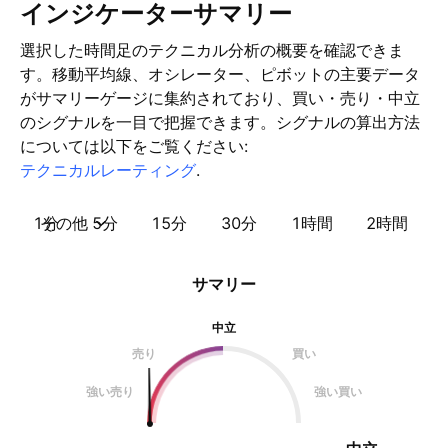
インジケーターサマリー
選択した時間足のテクニカル分析の概要を確認できま
す。移動平均線、オシレーター、ピボットの主要データ
がサマリーゲージに集約されており、買い・売り・中立
のシグナルを一目で把握できます。シグナルの算出方法
については以下をご覧ください:
テクニカルレーティング
.
1分
その他
5分
15分
30分
1時間
2時間
サマリー
中立
売り
買い
強い売り
強い買い