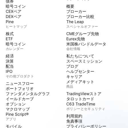
債券
暗号コイン
概要
CEXペア
ブローカー
DEXペア
ブローカー比較
Pine
The Leap
ヒートマップ
スペシャルオファー
株式
CMEグループ先物
ETF
Eurex先物
暗号コイン
米国株バンドルデータ
カレンダー
会社情報
経済
私たちについて
決算
スペースミッション
配当
ブログ
IPO
ヘルプセンター
その他プロダクト
キャリア
メディアキット
ニュースフロー
商品
ポートフォリオ
ファンダメンタルグラフ
TradingViewストア
イールドカーブ
タロットカード
オプション
C63 TradeTime
マクロマップ
ポリシーとセキュリティ
Pine Script®
利用規約
アプリ
免責事項
モバイル
プライバシーポリシー