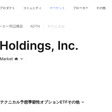
プロダクト
コミュニティ
マーケット
ブローカー
その他
ーター周辺機器
/
ADTN
/
テクニカル
oldings, Inc.
Market
テクニカル
予想
季節性
オプション
ETF
その他