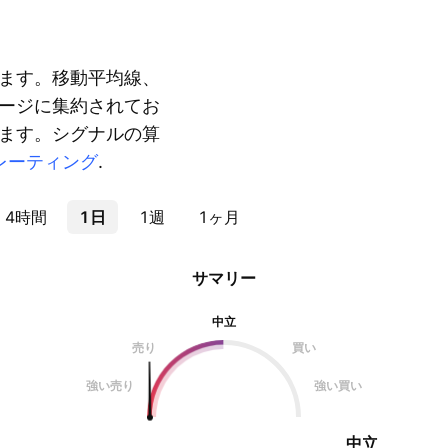
ます。移動平均線、
ージに集約されてお
ます。シグナルの算
レーティング
.
4時間
1日
1週
1ヶ月
サマリー
中立
売り
買い
強い売り
強い買い
中立