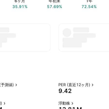
6ヶ月
年初来
1年
35.91%
57.69%
72.54%
(予測値)
PER (直近12ヶ月)
9.42
)
浮動株