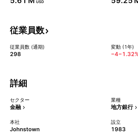
‪5.61 M‬
‪59.25 M
USD
従業員数
従業員数 (通期)
変動 (1年)
298
−4
−1.32
詳細
セクター
業種
金融
地方銀行
本社
設立
Johnstown
1983