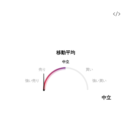
移動平均
中立
売り
買い
強い売り
強い買い
中立