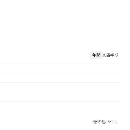
年間
その他
四半期
年間
その他
四半期