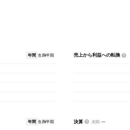
売上から利益への転換
年間
その他
四半期
決算
年間
その他
四半期
次回
:
—