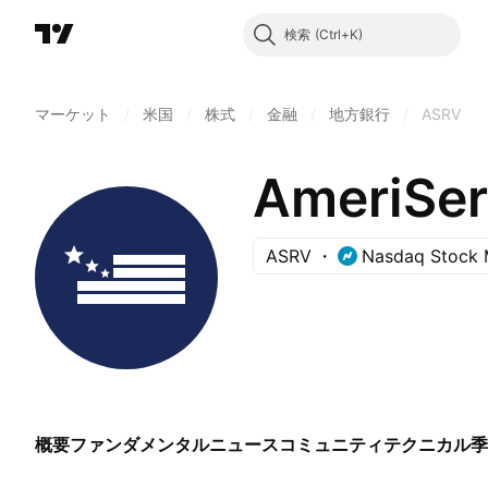
検索
マーケット
/
米国
/
株式
/
金融
/
地方銀行
/
ASRV
AmeriServ
ASRV
Nasdaq Stock 
概要
ファンダメンタル
ニュース
コミュニティ
テクニカル
季